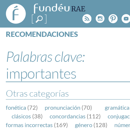
FundéuRAE
- Fundación
Rss
Instagr
Pinte
Y
del Español
Urgente
RECOMENDACIONES
Real Acad
CONSULTAS
CATEGORÍAS
Palabras clave:
ESPECIALES
BLOG
importantes
NOTICIAS
SOBRE LA FUNDÉURAE
Otras categorías
FundéuRAE es una fundación patrocinada por la 
y la Real Academia Española, cuyo objetivo es co
fonética
(72)
pronunciación
(70)
gramática
el buen uso del español en los medios de comuni
clásicos
(38)
concordancias
(112)
conjugac
Internet.
formas incorrectas
(169)
género
(128)
núme