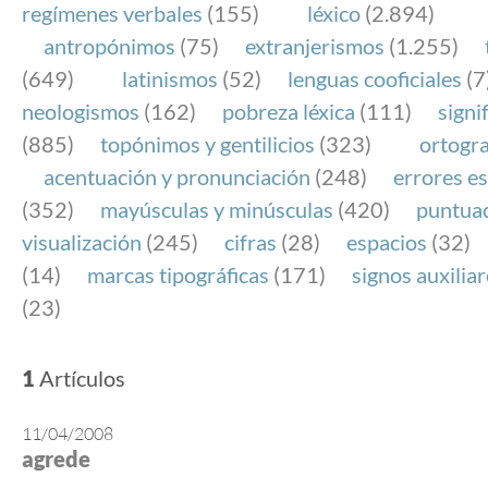
regímenes verbales
(155)
léxico
(2.894)
antropónimos
(75)
extranjerismos
(1.255)
(649)
latinismos
(52)
lenguas cooficiales
(7
neologismos
(162)
pobreza léxica
(111)
signi
(885)
topónimos y gentilicios
(323)
ortogra
acentuación y pronunciación
(248)
errores es
(352)
mayúsculas y minúsculas
(420)
puntua
visualización
(245)
cifras
(28)
espacios
(32)
(14)
marcas tipográficas
(171)
signos auxilia
(23)
1
Artículos
11/04/2008
agrede