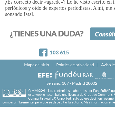
¿Es correcto decir «agrede»? Lo he visto escrito en 
periódicos y oído de expertos periodistas. A mí, me 
sonando fatal.
¿TIENES UNA DUDA?
Consúl
Facebook
103 615
Mapa del sitio
Política de privacidad
Aviso le
Serrano, 187 - Madrid 28002
© MMXXVI - Los contenidos elaborados por FundéuRAE que
esta web lo hacen bajo una licencia de
Creative Commons R
CompartirIgual 3.0 Unported
. Esto quiere decir, en resume
compartir libremente, pero que se debe citar la autoría. Más información en e