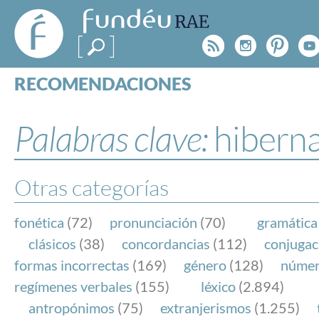
FundéuRAE
- Fundación
Rss
Instagr
Pinte
Y
del Español
Urgente
RECOMENDACIONES
Real Acad
CONSULTAS
CATEGORÍAS
Palabras clave:
hiberna
ESPECIALES
BLOG
NOTICIAS
Otras categorías
SOBRE LA FUNDÉURAE
fonética
(72)
pronunciación
(70)
gramática
FundéuRAE es una fundación patrocinada por la 
clásicos
(38)
concordancias
(112)
conjugac
y la Real Academia Española, cuyo objetivo es co
formas incorrectas
(169)
género
(128)
núme
el buen uso del español en los medios de comuni
regímenes verbales
(155)
léxico
(2.894)
Internet.
antropónimos
(75)
extranjerismos
(1.255)