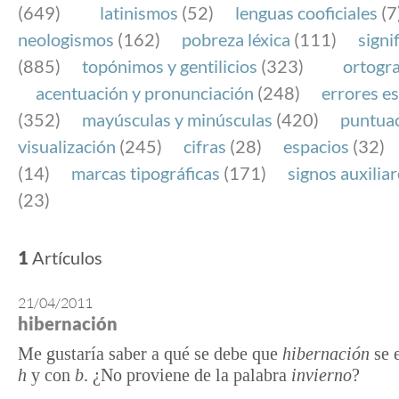
(649)
latinismos
(52)
lenguas cooficiales
(7
neologismos
(162)
pobreza léxica
(111)
signi
(885)
topónimos y gentilicios
(323)
ortogra
acentuación y pronunciación
(248)
errores es
(352)
mayúsculas y minúsculas
(420)
puntua
visualización
(245)
cifras
(28)
espacios
(32)
(14)
marcas tipográficas
(171)
signos auxilia
(23)
1
Artículos
21/04/2011
hibernación
Me gustaría saber a qué se debe que
hibernación
se 
h
y con
b
. ¿No proviene de la palabra
invierno
?