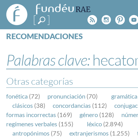
FundéuRAE
- Fundación
Rss
Instagr
Pinte
Y
del Español
Urgente
RECOMENDACIONES
Real Acad
CONSULTAS
CATEGORÍAS
Palabras clave:
hecat
ESPECIALES
BLOG
NOTICIAS
Otras categorías
SOBRE LA FUNDÉURAE
fonética
(72)
pronunciación
(70)
gramática
FundéuRAE es una fundación patrocinada por la 
clásicos
(38)
concordancias
(112)
conjugac
y la Real Academia Española, cuyo objetivo es co
formas incorrectas
(169)
género
(128)
núme
el buen uso del español en los medios de comuni
regímenes verbales
(155)
léxico
(2.894)
Internet.
antropónimos
(75)
extranjerismos
(1.255)