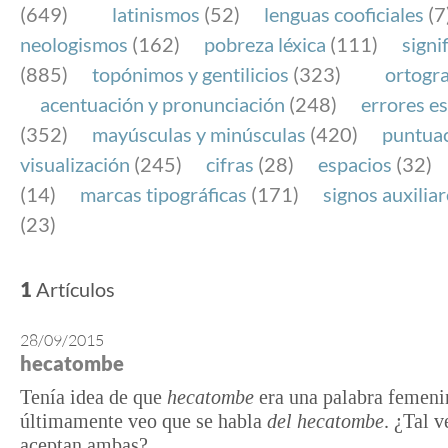
(649)
latinismos
(52)
lenguas cooficiales
(7
neologismos
(162)
pobreza léxica
(111)
signi
(885)
topónimos y gentilicios
(323)
ortogra
acentuación y pronunciación
(248)
errores es
(352)
mayúsculas y minúsculas
(420)
puntua
visualización
(245)
cifras
(28)
espacios
(32)
(14)
marcas tipográficas
(171)
signos auxilia
(23)
1
Artículos
28/09/2015
hecatombe
Tenía idea de que
hecatombe
era una palabra femeni
últimamente veo que se habla
del hecatombe
. ¿Tal v
aceptan ambas?