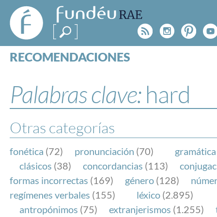
FundéuRAE
- Fundación
Rss
Instagr
Pinte
Y
del Español
Urgente
RECOMENDACIONES
Real Acad
CONSULTAS
CATEGORÍAS
Palabras clave:
hard
ESPECIALES
BLOG
NOTICIAS
Otras categorías
SOBRE LA FUNDÉURAE
fonética
(72)
pronunciación
(70)
gramática
FundéuRAE es una fundación patrocinada por la 
clásicos
(38)
concordancias
(113)
conjugac
y la Real Academia Española, cuyo objetivo es co
formas incorrectas
(169)
género
(128)
núme
el buen uso del español en los medios de comuni
regímenes verbales
(155)
léxico
(2.895)
Internet.
antropónimos
(75)
extranjerismos
(1.255)