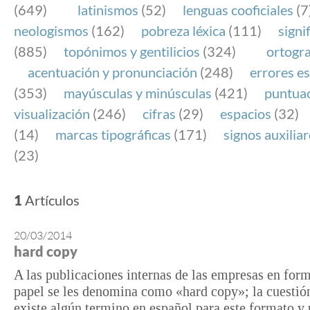
(649)
latinismos
(52)
lenguas cooficiales
(7
neologismos
(162)
pobreza léxica
(111)
signi
(885)
topónimos y gentilicios
(324)
ortogra
acentuación y pronunciación
(248)
errores es
(353)
mayúsculas y minúsculas
(421)
puntua
visualización
(246)
cifras
(29)
espacios
(32)
(14)
marcas tipográficas
(171)
signos auxilia
(23)
1
Artículos
20/03/2014
hard copy
A las publicaciones internas de las empresas en for
papel se les denomina como «hard copy»; la cuestión
existe algún termino en español para este formato y