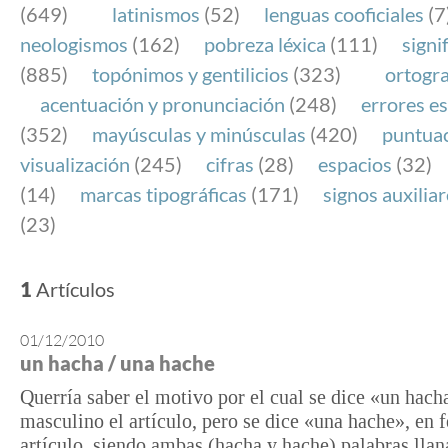
(649)
latinismos
(52)
lenguas cooficiales
(7
neologismos
(162)
pobreza léxica
(111)
signi
(885)
topónimos y gentilicios
(323)
ortogra
acentuación y pronunciación
(248)
errores es
(352)
mayúsculas y minúsculas
(420)
puntua
visualización
(245)
cifras
(28)
espacios
(32)
(14)
marcas tipográficas
(171)
signos auxilia
(23)
1
Artículos
01/12/2010
un hacha / una hache
Querría saber el motivo por el cual se dice «un hach
masculino el artículo, pero se dice «una hache», en 
artículo, siendo ambas (hacha y hache) palabras llan