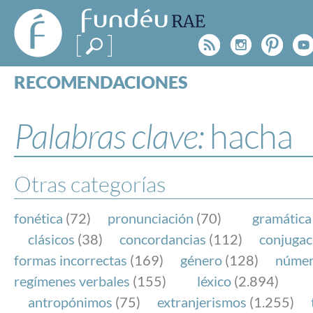
FundéuRAE
- Fundación
Rss
Instagr
Pinte
Y
del Español
Urgente
RECOMENDACIONES
Real Acad
CONSULTAS
CATEGORÍAS
Palabras clave:
hacha
ESPECIALES
BLOG
NOTICIAS
Otras categorías
SOBRE LA FUNDÉURAE
fonética
(72)
pronunciación
(70)
gramática
FundéuRAE es una fundación patrocinada por la 
clásicos
(38)
concordancias
(112)
conjugac
y la Real Academia Española, cuyo objetivo es co
formas incorrectas
(169)
género
(128)
núme
el buen uso del español en los medios de comuni
regímenes verbales
(155)
léxico
(2.894)
Internet.
antropónimos
(75)
extranjerismos
(1.255)