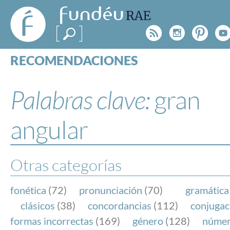
FundéuRAE
- Fundación
Rss
Instagr
Pinte
Y
del Español
Urgente
RECOMENDACIONES
Real Acad
CONSULTAS
CATEGORÍAS
Palabras clave:
gran
ESPECIALES
BLOG
angular
NOTICIAS
SOBRE LA FUNDÉURAE
Otras categorías
FundéuRAE es una fundación patrocinada por la 
y la Real Academia Española, cuyo objetivo es co
fonética
(72)
pronunciación
(70)
gramática
el buen uso del español en los medios de comuni
clásicos
(38)
concordancias
(112)
conjugac
Internet.
formas incorrectas
(169)
género
(128)
núme