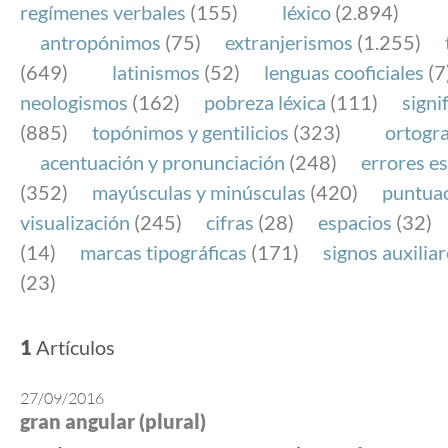
regímenes verbales
(155)
léxico
(2.894)
antropónimos
(75)
extranjerismos
(1.255)
(649)
latinismos
(52)
lenguas cooficiales
(7
neologismos
(162)
pobreza léxica
(111)
signi
(885)
topónimos y gentilicios
(323)
ortogra
acentuación y pronunciación
(248)
errores es
(352)
mayúsculas y minúsculas
(420)
puntua
visualización
(245)
cifras
(28)
espacios
(32)
(14)
marcas tipográficas
(171)
signos auxilia
(23)
1
Artículos
27/09/2016
gran angular (plural)