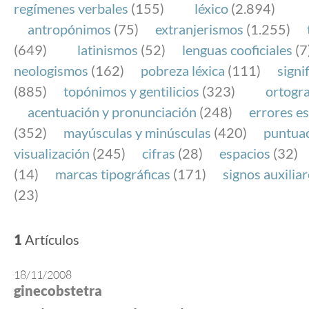
regímenes verbales
(155)
léxico
(2.894)
antropónimos
(75)
extranjerismos
(1.255)
(649)
latinismos
(52)
lenguas cooficiales
(7
neologismos
(162)
pobreza léxica
(111)
signi
(885)
topónimos y gentilicios
(323)
ortogra
acentuación y pronunciación
(248)
errores es
(352)
mayúsculas y minúsculas
(420)
puntua
visualización
(245)
cifras
(28)
espacios
(32)
(14)
marcas tipográficas
(171)
signos auxilia
(23)
1
Artículos
18/11/2008
ginecobstetra