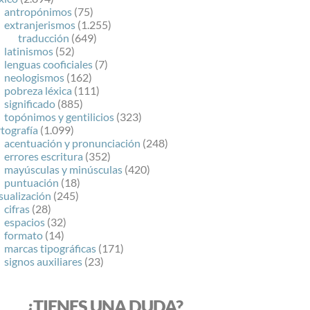
antropónimos
(75)
extranjerismos
(1.255)
traducción
(649)
latinismos
(52)
lenguas cooficiales
(7)
neologismos
(162)
pobreza léxica
(111)
significado
(885)
topónimos y gentilicios
(323)
tografía
(1.099)
acentuación y pronunciación
(248)
errores escritura
(352)
mayúsculas y minúsculas
(420)
puntuación
(18)
sualización
(245)
cifras
(28)
espacios
(32)
formato
(14)
marcas tipográficas
(171)
signos auxiliares
(23)
¿TIENES UNA DUDA?