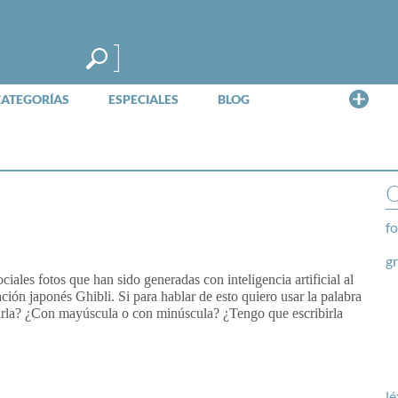
Me
CATEGORÍAS
ESPECIALES
BLOG
O
fo
g
ciales fotos que han sido generadas con inteligencia artificial al
ción japonés Ghibli. Si para hablar de esto quiero usar la palabra
birla? ¿Con mayúscula o con minúscula? ¿Tengo que escribirla
lé