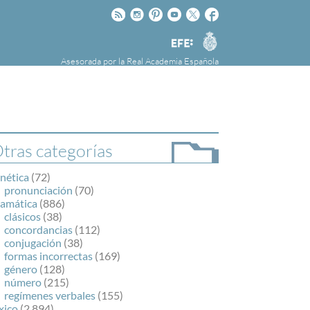
Rss
Instagram
Pinteres
Youtube
Twitter
Facebook
RAE
Agencia
EFE
Asesorada por la
Real Academia Española
nú
NOTICIAS
SOBRE LA FUNDÉURAE
FundéuRAE es una fundación patrocinada por
la Agencia Efe y la Real Academia Española,
cuyo objetivo es colaborar con el buen uso del
tras categorías
español en los medios de comunicación y en
Internet.
nética
(72)
pronunciación
(70)
ramática
(886)
clásicos
(38)
concordancias
(112)
conjugación
(38)
formas incorrectas
(169)
género
(128)
número
(215)
regímenes verbales
(155)
xico
(2.894)