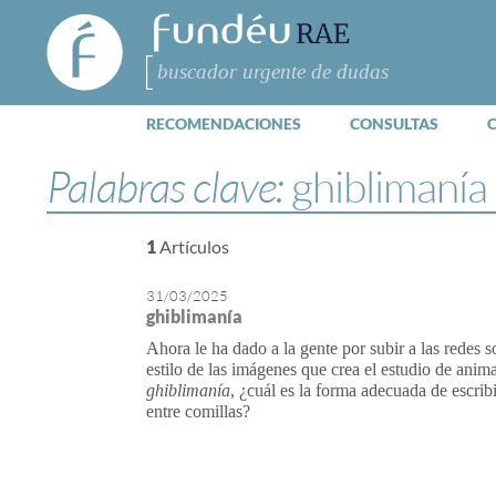
FundéuRAE
- Fundación
del Español
Buscar
Urgente
RECOMENDACIONES
CONSULTAS
Palabras clave:
ghiblimanía
1
Artículos
31/03/2025
ghiblimanía
Ahora le ha dado a la gente por subir a las redes so
estilo de las imágenes que crea el estudio de anima
ghiblimanía
, ¿cuál es la forma adecuada de escri
entre comillas?