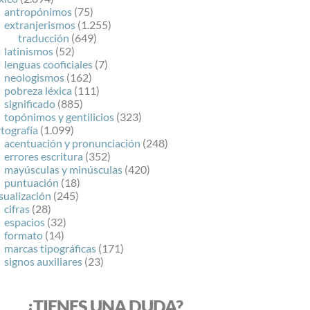
antropónimos
(75)
extranjerismos
(1.255)
traducción
(649)
latinismos
(52)
lenguas cooficiales
(7)
neologismos
(162)
pobreza léxica
(111)
significado
(885)
topónimos y gentilicios
(323)
tografía
(1.099)
acentuación y pronunciación
(248)
errores escritura
(352)
mayúsculas y minúsculas
(420)
puntuación
(18)
sualización
(245)
cifras
(28)
espacios
(32)
formato
(14)
marcas tipográficas
(171)
signos auxiliares
(23)
¿TIENES UNA DUDA?