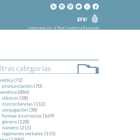
Rss
Instagram
Pinteres
Youtube
Twitter
Facebook
RAE
Agencia
EFE
Asesorada por la
Real Academia Española
nú
NOTICIAS
SOBRE LA FUNDÉURAE
FundéuRAE es una fundación patrocinada por
la Agencia Efe y la Real Academia Española,
cuyo objetivo es colaborar con el buen uso del
tras categorías
español en los medios de comunicación y en
Internet.
nética
(72)
pronunciación
(70)
ramática
(886)
clásicos
(38)
concordancias
(112)
conjugación
(38)
formas incorrectas
(169)
género
(128)
número
(215)
regímenes verbales
(155)
xico
(2.894)