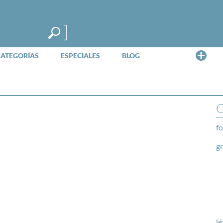
Me
CATEGORÍAS
ESPECIALES
BLOG
O
fo
g
lé