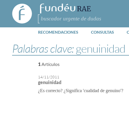
FundéuRAE
- Fundación
del Español
Buscar
Urgente
RECOMENDACIONES
CONSULTAS
Palabras clave:
genuinidad
1
Artículos
14/11/2011
genuinidad
¿Es correcto? ¿Significa 'cualidad de genuino'?