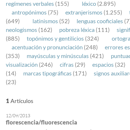
regímenes verbales
(155)
léxico
(2.895)
antropónimos
(75)
extranjerismos
(1.255)
(649)
latinismos
(52)
lenguas cooficiales
(7
neologismos
(162)
pobreza léxica
(111)
signi
(885)
topónimos y gentilicios
(324)
ortogra
acentuación y pronunciación
(248)
errores es
(353)
mayúsculas y minúsculas
(421)
puntua
visualización
(246)
cifras
(29)
espacios
(32)
(14)
marcas tipográficas
(171)
signos auxilia
(23)
1
Artículos
12/09/2013
florescencia/fluorescencia