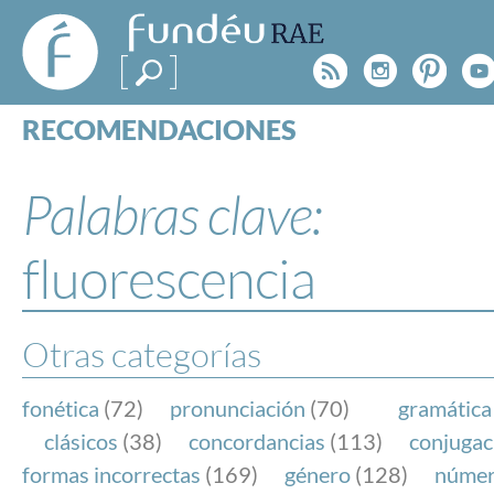
FundéuRAE
- Fundación
Rss
Instagr
Pinte
Y
del Español
Urgente
RECOMENDACIONES
Real Acad
CONSULTAS
CATEGORÍAS
Palabras clave:
ESPECIALES
BLOG
fluorescencia
NOTICIAS
SOBRE LA FUNDÉURAE
Otras categorías
FundéuRAE es una fundación patrocinada por la 
y la Real Academia Española, cuyo objetivo es co
fonética
(72)
pronunciación
(70)
gramática
el buen uso del español en los medios de comuni
clásicos
(38)
concordancias
(113)
conjugac
Internet.
formas incorrectas
(169)
género
(128)
núme