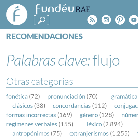
FundéuRAE
- Fundación
Rss
Instagr
Pinte
Y
del Español
Urgente
RECOMENDACIONES
Real Acad
CONSULTAS
CATEGORÍAS
Palabras clave:
flujo
ESPECIALES
BLOG
NOTICIAS
Otras categorías
SOBRE LA FUNDÉURAE
fonética
(72)
pronunciación
(70)
gramática
FundéuRAE es una fundación patrocinada por la 
clásicos
(38)
concordancias
(112)
conjugac
y la Real Academia Española, cuyo objetivo es co
formas incorrectas
(169)
género
(128)
núme
el buen uso del español en los medios de comuni
regímenes verbales
(155)
léxico
(2.894)
Internet.
antropónimos
(75)
extranjerismos
(1.255)