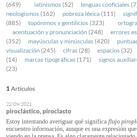
(649)
latinismos
(52)
lenguas cooficiales
(7
neologismos
(162)
pobreza léxica
(111)
signi
(885)
topónimos y gentilicios
(323)
ortogra
acentuación y pronunciación
(248)
errores es
(352)
mayúsculas y minúsculas
(420)
puntua
visualización
(245)
cifras
(28)
espacios
(32)
(14)
marcas tipográficas
(171)
signos auxilia
(23)
1
Artículos
22/09/2021
piroclástico, piroclasto
Estoy intentando averiguar qué significa
flujo piropl
encuentro información, aunque es una expresión que
viendo en la prensa. Es algo claramente relacionado 