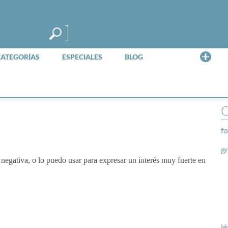
Me
CATEGORÍAS
ESPECIALES
BLOG
O
fo
g
negativa, o lo puedo usar para expresar un interés muy fuerte en
lé