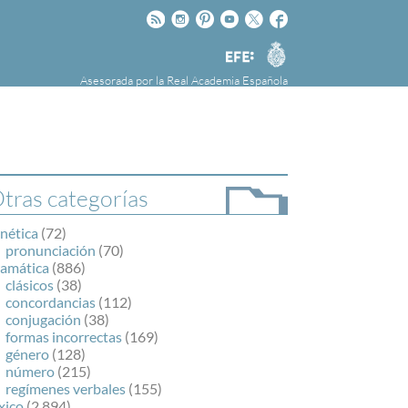
Rss
Instagram
Pinteres
Youtube
Twitter
Facebook
RAE
Agencia
EFE
Asesorada por la
Real Academia Española
nú
NOTICIAS
SOBRE LA FUNDÉURAE
FundéuRAE es una fundación patrocinada por
la Agencia Efe y la Real Academia Española,
cuyo objetivo es colaborar con el buen uso del
tras categorías
español en los medios de comunicación y en
Internet.
nética
(72)
pronunciación
(70)
ramática
(886)
clásicos
(38)
concordancias
(112)
conjugación
(38)
formas incorrectas
(169)
género
(128)
número
(215)
regímenes verbales
(155)
xico
(2.894)