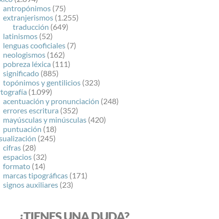
antropónimos
(75)
extranjerismos
(1.255)
traducción
(649)
latinismos
(52)
lenguas cooficiales
(7)
neologismos
(162)
pobreza léxica
(111)
significado
(885)
topónimos y gentilicios
(323)
tografía
(1.099)
acentuación y pronunciación
(248)
errores escritura
(352)
mayúsculas y minúsculas
(420)
puntuación
(18)
sualización
(245)
cifras
(28)
espacios
(32)
formato
(14)
marcas tipográficas
(171)
signos auxiliares
(23)
¿TIENES UNA DUDA?