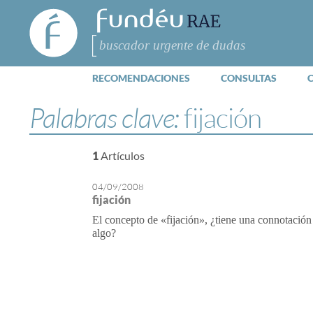
FundéuRAE
- Fundación
del Español
Buscar
Urgente
RECOMENDACIONES
CONSULTAS
Palabras clave:
fijación
1
Artículos
04/09/2008
fijación
El concepto de «fijación», ¿tiene una connotación 
algo?