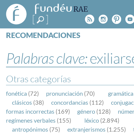
FundéuRAE
- Fundación
Rss
Instagr
Pinte
Y
del Español
Urgente
RECOMENDACIONES
Real Acad
CONSULTAS
CATEGORÍAS
Palabras clave:
exiliars
ESPECIALES
BLOG
NOTICIAS
Otras categorías
SOBRE LA FUNDÉURAE
fonética
(72)
pronunciación
(70)
gramática
FundéuRAE es una fundación patrocinada por la 
clásicos
(38)
concordancias
(112)
conjugac
y la Real Academia Española, cuyo objetivo es co
formas incorrectas
(169)
género
(128)
núme
el buen uso del español en los medios de comuni
regímenes verbales
(155)
léxico
(2.894)
Internet.
antropónimos
(75)
extranjerismos
(1.255)