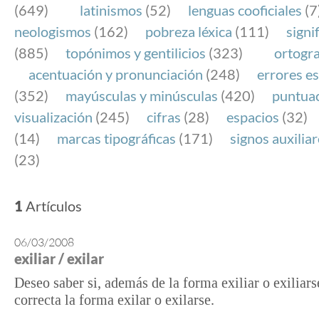
(649)
latinismos
(52)
lenguas cooficiales
(7
neologismos
(162)
pobreza léxica
(111)
signi
(885)
topónimos y gentilicios
(323)
ortogra
acentuación y pronunciación
(248)
errores es
(352)
mayúsculas y minúsculas
(420)
puntua
visualización
(245)
cifras
(28)
espacios
(32)
(14)
marcas tipográficas
(171)
signos auxilia
(23)
1
Artículos
06/03/2008
exiliar / exilar
Deseo saber si, además de la forma exiliar o exiliars
correcta la forma exilar o exilarse.