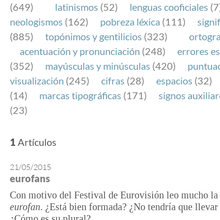
(649)
latinismos
(52)
lenguas cooficiales
(7
neologismos
(162)
pobreza léxica
(111)
signi
(885)
topónimos y gentilicios
(323)
ortogra
acentuación y pronunciación
(248)
errores es
(352)
mayúsculas y minúsculas
(420)
puntua
visualización
(245)
cifras
(28)
espacios
(32)
(14)
marcas tipográficas
(171)
signos auxilia
(23)
1
Artículos
21/05/2015
eurofans
Con motivo del Festival de Eurovisión leo mucho la
eurofan
. ¿Está bien formada? ¿No tendría que llevar 
¿Cómo es su plural?