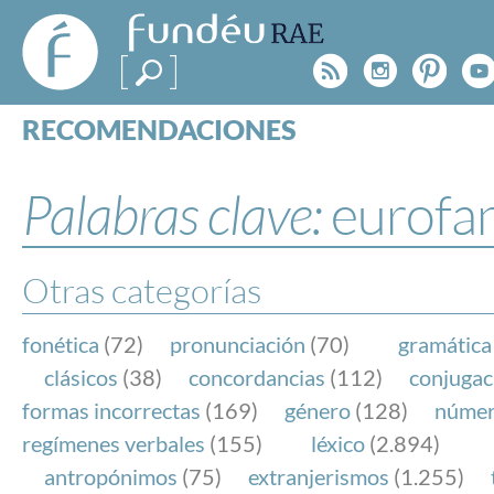
FundéuRAE
- Fundación
Rss
Instagr
Pinte
Y
del Español
Urgente
RECOMENDACIONES
Real Acad
CONSULTAS
CATEGORÍAS
Palabras clave:
eurofa
ESPECIALES
BLOG
NOTICIAS
Otras categorías
SOBRE LA FUNDÉURAE
fonética
(72)
pronunciación
(70)
gramática
FundéuRAE es una fundación patrocinada por la 
clásicos
(38)
concordancias
(112)
conjugac
y la Real Academia Española, cuyo objetivo es co
formas incorrectas
(169)
género
(128)
núme
el buen uso del español en los medios de comuni
regímenes verbales
(155)
léxico
(2.894)
Internet.
antropónimos
(75)
extranjerismos
(1.255)