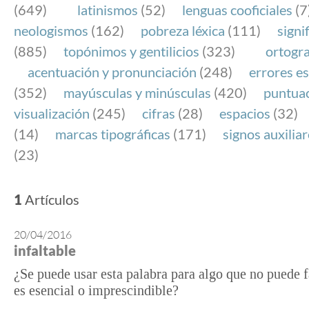
(649)
latinismos
(52)
lenguas cooficiales
(7
neologismos
(162)
pobreza léxica
(111)
signi
(885)
topónimos y gentilicios
(323)
ortogra
acentuación y pronunciación
(248)
errores es
(352)
mayúsculas y minúsculas
(420)
puntua
visualización
(245)
cifras
(28)
espacios
(32)
(14)
marcas tipográficas
(171)
signos auxilia
(23)
1
Artículos
20/04/2016
infaltable
¿Se puede usar esta palabra para algo que no puede f
es esencial o imprescindible?