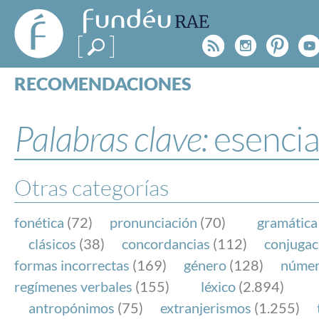
FundéuRAE
- Fundación
Rss
Instagr
Pinte
Y
del Español
Urgente
RECOMENDACIONES
Real Acad
CONSULTAS
CATEGORÍAS
Palabras clave:
esencia
ESPECIALES
BLOG
NOTICIAS
Otras categorías
SOBRE LA FUNDÉURAE
fonética
(72)
pronunciación
(70)
gramática
FundéuRAE es una fundación patrocinada por la 
clásicos
(38)
concordancias
(112)
conjugac
y la Real Academia Española, cuyo objetivo es co
formas incorrectas
(169)
género
(128)
núme
el buen uso del español en los medios de comuni
regímenes verbales
(155)
léxico
(2.894)
Internet.
antropónimos
(75)
extranjerismos
(1.255)