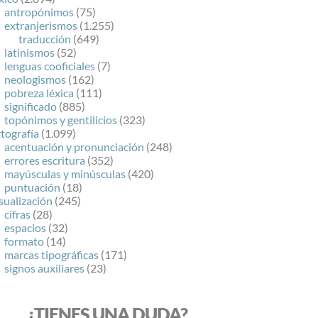
antropónimos
(75)
extranjerismos
(1.255)
traducción
(649)
latinismos
(52)
lenguas cooficiales
(7)
neologismos
(162)
pobreza léxica
(111)
significado
(885)
topónimos y gentilicios
(323)
tografía
(1.099)
acentuación y pronunciación
(248)
errores escritura
(352)
mayúsculas y minúsculas
(420)
puntuación
(18)
sualización
(245)
cifras
(28)
espacios
(32)
formato
(14)
marcas tipográficas
(171)
signos auxiliares
(23)
¿TIENES UNA DUDA?