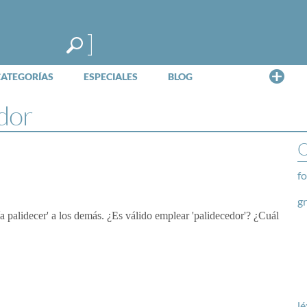
Me
CATEGORÍAS
ESPECIALES
BLOG
dor
O
fo
g
a palidecer' a los demás. ¿Es válido emplear 'palidecedor'? ¿Cuál
lé