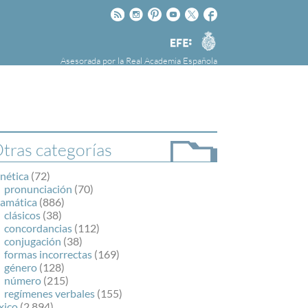
Rss
Instagram
Pinteres
Youtube
Twitter
Facebook
RAE
Agencia
EFE
Asesorada por la
Real Academia Española
nú
NOTICIAS
SOBRE LA FUNDÉURAE
FundéuRAE es una fundación patrocinada por
la Agencia Efe y la Real Academia Española,
cuyo objetivo es colaborar con el buen uso del
tras categorías
español en los medios de comunicación y en
Internet.
nética
(72)
pronunciación
(70)
ramática
(886)
clásicos
(38)
concordancias
(112)
conjugación
(38)
formas incorrectas
(169)
género
(128)
número
(215)
regímenes verbales
(155)
xico
(2.894)