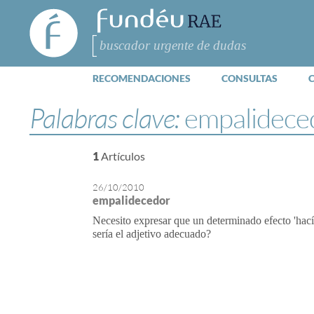
FundéuRAE
- Fundación
del Español
Buscar
Urgente
RECOMENDACIONES
CONSULTAS
Palabras clave:
empalidece
1
Artículos
26/10/2010
empalidecedor
Necesito expresar que un determinado efecto 'hací
sería el adjetivo adecuado?