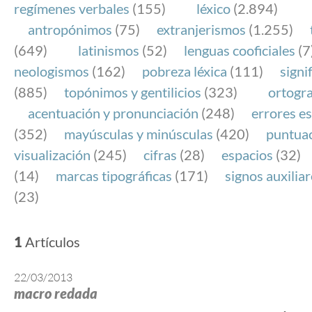
regímenes verbales
(155)
léxico
(2.894)
antropónimos
(75)
extranjerismos
(1.255)
(649)
latinismos
(52)
lenguas cooficiales
(7
neologismos
(162)
pobreza léxica
(111)
signi
(885)
topónimos y gentilicios
(323)
ortogra
acentuación y pronunciación
(248)
errores es
(352)
mayúsculas y minúsculas
(420)
puntua
visualización
(245)
cifras
(28)
espacios
(32)
(14)
marcas tipográficas
(171)
signos auxilia
(23)
1
Artículos
22/03/2013
macro redada