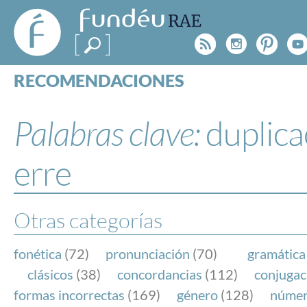
FundéuRAE
- Fundación
Rss
Instagr
Pinte
Y
del Español
Urgente
RECOMENDACIONES
Real Acad
CONSULTAS
CATEGORÍAS
Palabras clave:
duplica
ESPECIALES
BLOG
erre
NOTICIAS
SOBRE LA FUNDÉURAE
Otras categorías
FundéuRAE es una fundación patrocinada por la 
y la Real Academia Española, cuyo objetivo es co
fonética
(72)
pronunciación
(70)
gramática
el buen uso del español en los medios de comuni
clásicos
(38)
concordancias
(112)
conjugac
Internet.
formas incorrectas
(169)
género
(128)
núme