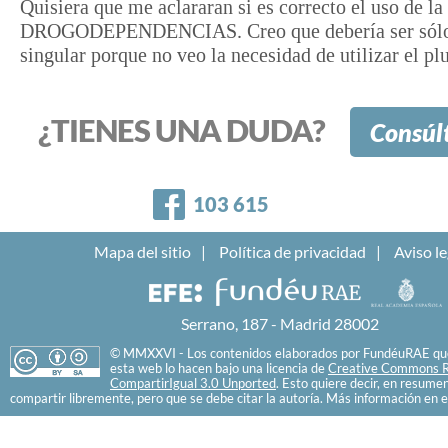
Quisiera que me aclararan si es correcto el uso de la
DROGODEPENDENCIAS. Creo que debería ser sólo
singular porque no veo la necesidad de utilizar el plu
¿TIENES UNA DUDA?
Consúl
Facebook
103 615
Mapa del sitio
Política de privacidad
Aviso le
Serrano, 187 - Madrid 28002
© MMXXVI - Los contenidos elaborados por FundéuRAE que
esta web lo hacen bajo una licencia de
Creative Commons R
CompartirIgual 3.0 Unported
. Esto quiere decir, en resume
compartir libremente, pero que se debe citar la autoría. Más información en e