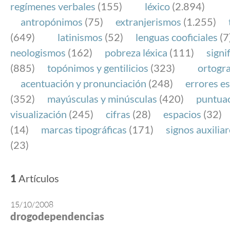
regímenes verbales
(155)
léxico
(2.894)
antropónimos
(75)
extranjerismos
(1.255)
(649)
latinismos
(52)
lenguas cooficiales
(7
neologismos
(162)
pobreza léxica
(111)
signi
(885)
topónimos y gentilicios
(323)
ortogra
acentuación y pronunciación
(248)
errores es
(352)
mayúsculas y minúsculas
(420)
puntua
visualización
(245)
cifras
(28)
espacios
(32)
(14)
marcas tipográficas
(171)
signos auxilia
(23)
1
Artículos
15/10/2008
drogodependencias