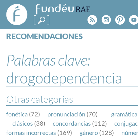
FundéuRAE
- Fundación
Rss
Instagr
Pinte
Y
del Español
Urgente
RECOMENDACIONES
Real Acad
CONSULTAS
CATEGORÍAS
Palabras clave:
ESPECIALES
BLOG
drogodependencia
NOTICIAS
SOBRE LA FUNDÉURAE
Otras categorías
FundéuRAE es una fundación patrocinada por la 
y la Real Academia Española, cuyo objetivo es co
fonética
(72)
pronunciación
(70)
gramática
el buen uso del español en los medios de comuni
clásicos
(38)
concordancias
(112)
conjugac
Internet.
formas incorrectas
(169)
género
(128)
núme