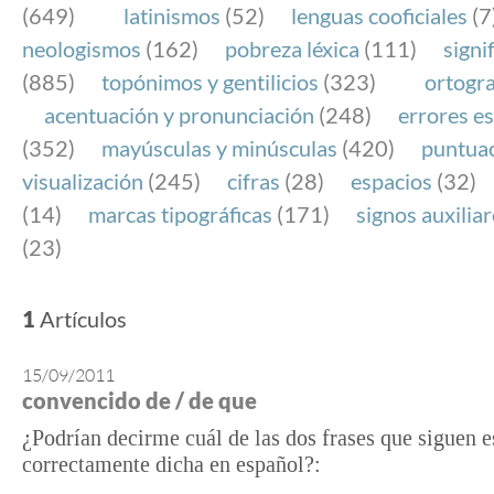
(649)
latinismos
(52)
lenguas cooficiales
(7
neologismos
(162)
pobreza léxica
(111)
signi
(885)
topónimos y gentilicios
(323)
ortogra
acentuación y pronunciación
(248)
errores es
(352)
mayúsculas y minúsculas
(420)
puntua
visualización
(245)
cifras
(28)
espacios
(32)
(14)
marcas tipográficas
(171)
signos auxilia
(23)
1
Artículos
15/09/2011
convencido de / de que
¿Podrían decirme cuál de las dos frases que siguen e
correctamente dicha en español?: