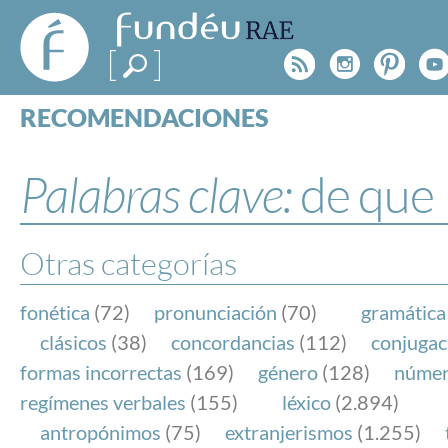
FundéuRAE
- Fundación
Rss
Instagr
Pinte
Y
del Español
Urgente
RECOMENDACIONES
Real Acad
CONSULTAS
CATEGORÍAS
Palabras clave:
de que
ESPECIALES
BLOG
NOTICIAS
Otras categorías
SOBRE LA FUNDÉURAE
fonética
(72)
pronunciación
(70)
gramática
FundéuRAE es una fundación patrocinada por la 
clásicos
(38)
concordancias
(112)
conjugac
y la Real Academia Española, cuyo objetivo es co
formas incorrectas
(169)
género
(128)
núme
el buen uso del español en los medios de comuni
regímenes verbales
(155)
léxico
(2.894)
Internet.
antropónimos
(75)
extranjerismos
(1.255)