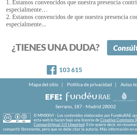
1. Estamos convencidos que nuestra presencia contr
especialmente…
2. Estamos convencidos de que nuestra presencia con
especialmente...
¿TIENES UNA DUDA?
Consúl
Facebook
103 615
Mapa del sitio
Política de privacidad
Aviso le
Serrano, 187 - Madrid 28002
© MMXXVI - Los contenidos elaborados por FundéuRAE que
esta web lo hacen bajo una licencia de
Creative Commons R
CompartirIgual 3.0 Unported
. Esto quiere decir, en resume
compartir libremente, pero que se debe citar la autoría. Más información en e