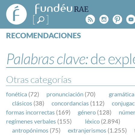
FundéuRAE
- Fundación
Rss
Instagr
Pinte
Y
del Español
Urgente
RECOMENDACIONES
Real Acad
CONSULTAS
CATEGORÍAS
Palabras clave:
de expl
ESPECIALES
BLOG
NOTICIAS
Otras categorías
SOBRE LA FUNDÉURAE
fonética
(72)
pronunciación
(70)
gramática
FundéuRAE es una fundación patrocinada por la 
clásicos
(38)
concordancias
(112)
conjugac
y la Real Academia Española, cuyo objetivo es co
formas incorrectas
(169)
género
(128)
núme
el buen uso del español en los medios de comuni
regímenes verbales
(155)
léxico
(2.894)
Internet.
antropónimos
(75)
extranjerismos
(1.255)