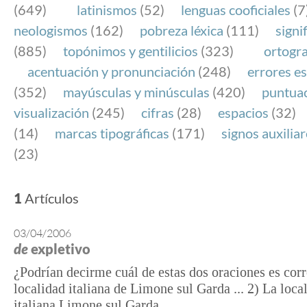
(649)
latinismos
(52)
lenguas cooficiales
(7
neologismos
(162)
pobreza léxica
(111)
signi
(885)
topónimos y gentilicios
(323)
ortogra
acentuación y pronunciación
(248)
errores es
(352)
mayúsculas y minúsculas
(420)
puntua
visualización
(245)
cifras
(28)
espacios
(32)
(14)
marcas tipográficas
(171)
signos auxilia
(23)
1
Artículos
03/04/2006
de
expletivo
¿Podrían decirme cuál de estas dos oraciones es corr
localidad italiana de Limone sul Garda ... 2) La loca
italiana Limone sul Garda ...