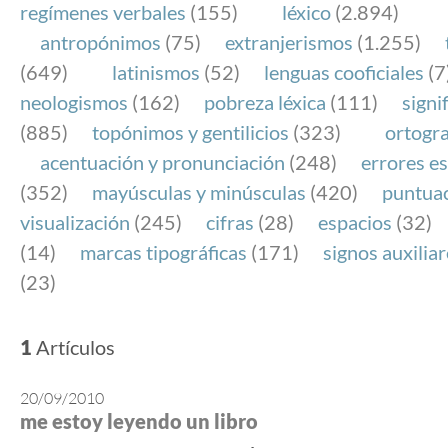
regímenes verbales
(155)
léxico
(2.894)
antropónimos
(75)
extranjerismos
(1.255)
(649)
latinismos
(52)
lenguas cooficiales
(7
neologismos
(162)
pobreza léxica
(111)
signi
(885)
topónimos y gentilicios
(323)
ortogra
acentuación y pronunciación
(248)
errores es
(352)
mayúsculas y minúsculas
(420)
puntua
visualización
(245)
cifras
(28)
espacios
(32)
(14)
marcas tipográficas
(171)
signos auxilia
(23)
1
Artículos
20/09/2010
me estoy leyendo un libro