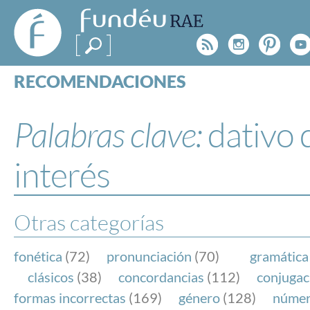
FundéuRAE
- Fundación
Rss
Instagr
Pinte
Y
del Español
Urgente
RECOMENDACIONES
Real Acad
CONSULTAS
CATEGORÍAS
Palabras clave:
dativo 
ESPECIALES
BLOG
interés
NOTICIAS
SOBRE LA FUNDÉURAE
Otras categorías
FundéuRAE es una fundación patrocinada por la 
y la Real Academia Española, cuyo objetivo es co
fonética
(72)
pronunciación
(70)
gramática
el buen uso del español en los medios de comuni
clásicos
(38)
concordancias
(112)
conjugac
Internet.
formas incorrectas
(169)
género
(128)
núme