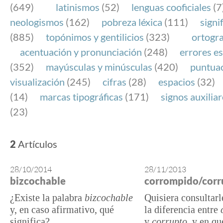
(649)
latinismos
(52)
lenguas cooficiales
(7
neologismos
(162)
pobreza léxica
(111)
signi
(885)
topónimos y gentilicios
(323)
ortogra
acentuación y pronunciación
(248)
errores es
(352)
mayúsculas y minúsculas
(420)
puntua
visualización
(245)
cifras
(28)
espacios
(32)
(14)
marcas tipográficas
(171)
signos auxilia
(23)
2
Artículos
28/10/2014
28/11/2013
bizcochable
corrompido/corr
¿Existe la palabra
bizcochable
Quisiera consultarl
y, en caso afirmativo, qué
la diferencia entre
significa?
y
corrupto
, y en qu