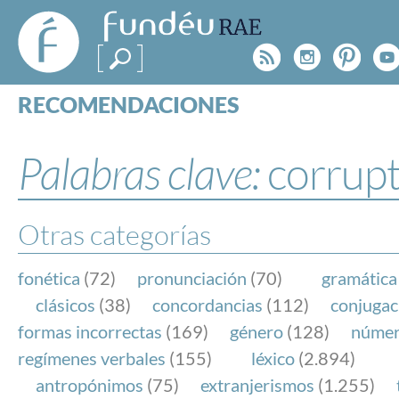
FundéuRAE
- Fundación
Rss
Instagr
Pinte
Y
del Español
Urgente
RECOMENDACIONES
Real Acad
CONSULTAS
CATEGORÍAS
Palabras clave:
corrup
ESPECIALES
BLOG
NOTICIAS
Otras categorías
SOBRE LA FUNDÉURAE
fonética
(72)
pronunciación
(70)
gramática
FundéuRAE es una fundación patrocinada por la 
clásicos
(38)
concordancias
(112)
conjugac
y la Real Academia Española, cuyo objetivo es co
formas incorrectas
(169)
género
(128)
núme
el buen uso del español en los medios de comuni
regímenes verbales
(155)
léxico
(2.894)
Internet.
antropónimos
(75)
extranjerismos
(1.255)