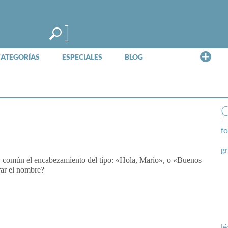
Me
CATEGORÍAS
ESPECIALES
BLOG
O
fo
g
uy común el encabezamiento del tipo: «Hola, Mario», o «Buenos
rar el nombre?
lé