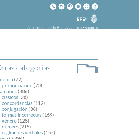
Rss
Instagram
Pinteres
Youtube
Twitter
Facebook
RAE
Agencia
EFE
Asesorada por la
Real Academia Española
nú
NOTICIAS
SOBRE LA FUNDÉURAE
FundéuRAE es una fundación patrocinada por
la Agencia Efe y la Real Academia Española,
cuyo objetivo es colaborar con el buen uso del
tras categorías
español en los medios de comunicación y en
Internet.
nética
(72)
pronunciación
(70)
ramática
(886)
clásicos
(38)
concordancias
(112)
conjugación
(38)
formas incorrectas
(169)
género
(128)
número
(215)
regímenes verbales
(155)
xico
(2.894)