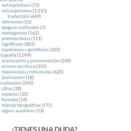
antropónimos
(75)
extranjerismos
(1.255)
traducción
(649)
latinismos
(52)
lenguas cooficiales
(7)
neologismos
(162)
pobreza léxica
(111)
significado
(885)
topónimos y gentilicios
(323)
tografía
(1.099)
acentuación y pronunciación
(248)
errores escritura
(352)
mayúsculas y minúsculas
(420)
puntuación
(18)
sualización
(245)
cifras
(28)
espacios
(32)
formato
(14)
marcas tipográficas
(171)
signos auxiliares
(23)
¿TIENES UNA DUDA?