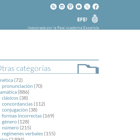
Rss
Instagram
Pinteres
Youtube
Twitter
Facebook
RAE
Agencia
EFE
Asesorada por la
Real Academia Española
nú
NOTICIAS
SOBRE LA FUNDÉURAE
FundéuRAE es una fundación patrocinada por
la Agencia Efe y la Real Academia Española,
cuyo objetivo es colaborar con el buen uso del
tras categorías
español en los medios de comunicación y en
Internet.
nética
(72)
pronunciación
(70)
ramática
(886)
clásicos
(38)
concordancias
(112)
conjugación
(38)
formas incorrectas
(169)
género
(128)
número
(215)
regímenes verbales
(155)
xico
(2.894)