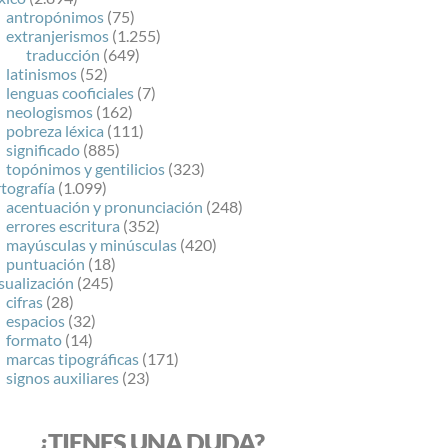
antropónimos
(75)
extranjerismos
(1.255)
traducción
(649)
latinismos
(52)
lenguas cooficiales
(7)
neologismos
(162)
pobreza léxica
(111)
significado
(885)
topónimos y gentilicios
(323)
tografía
(1.099)
acentuación y pronunciación
(248)
errores escritura
(352)
mayúsculas y minúsculas
(420)
puntuación
(18)
sualización
(245)
cifras
(28)
espacios
(32)
formato
(14)
marcas tipográficas
(171)
signos auxiliares
(23)
¿TIENES UNA DUDA?