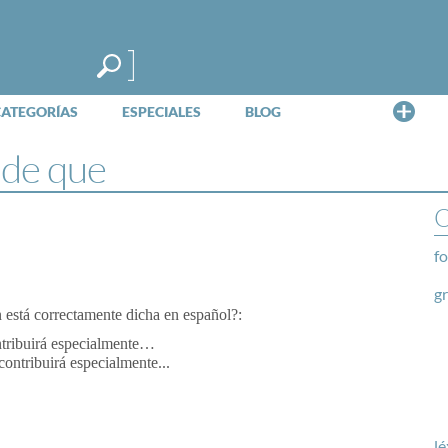
Me
CATEGORÍAS
ESPECIALES
BLOG
 de que
O
fo
g
n está correctamente dicha en español?:
ntribuirá especialmente…
ontribuirá especialmente...
lé