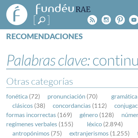
FundéuRAE
- Fundación
Rss
Instagr
Pinte
Y
del Español
Urgente
RECOMENDACIONES
Real Acad
CONSULTAS
CATEGORÍAS
Palabras clave:
contin
ESPECIALES
BLOG
NOTICIAS
Otras categorías
SOBRE LA FUNDÉURAE
fonética
(72)
pronunciación
(70)
gramática
FundéuRAE es una fundación patrocinada por la 
clásicos
(38)
concordancias
(112)
conjugac
y la Real Academia Española, cuyo objetivo es co
formas incorrectas
(169)
género
(128)
núme
el buen uso del español en los medios de comuni
regímenes verbales
(155)
léxico
(2.894)
Internet.
antropónimos
(75)
extranjerismos
(1.255)