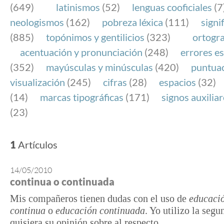
(649)
latinismos
(52)
lenguas cooficiales
(7
neologismos
(162)
pobreza léxica
(111)
signi
(885)
topónimos y gentilicios
(323)
ortogra
acentuación y pronunciación
(248)
errores es
(352)
mayúsculas y minúsculas
(420)
puntua
visualización
(245)
cifras
(28)
espacios
(32)
(14)
marcas tipográficas
(171)
signos auxilia
(23)
1
Artículos
14/05/2010
continua o continuada
Mis compañeros tienen dudas con el uso de
educaci
continua
o
educación continuada
. Yo utilizo la segu
quisiera su opinión sobre al respecto.