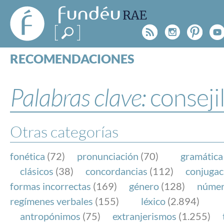
FundéuRAE
- Fundación
Rss
Instagr
Pinte
Y
del Español
Urgente
RECOMENDACIONES
Real Acad
CONSULTAS
CATEGORÍAS
Palabras clave:
conseji
ESPECIALES
BLOG
NOTICIAS
Otras categorías
SOBRE LA FUNDÉURAE
fonética
(72)
pronunciación
(70)
gramática
FundéuRAE es una fundación patrocinada por la 
clásicos
(38)
concordancias
(112)
conjugac
y la Real Academia Española, cuyo objetivo es co
formas incorrectas
(169)
género
(128)
núme
el buen uso del español en los medios de comuni
regímenes verbales
(155)
léxico
(2.894)
Internet.
antropónimos
(75)
extranjerismos
(1.255)