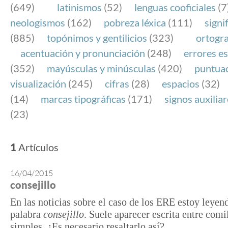
(649)
latinismos
(52)
lenguas cooficiales
(7
neologismos
(162)
pobreza léxica
(111)
signi
(885)
topónimos y gentilicios
(323)
ortogra
acentuación y pronunciación
(248)
errores es
(352)
mayúsculas y minúsculas
(420)
puntua
visualización
(245)
cifras
(28)
espacios
(32)
(14)
marcas tipográficas
(171)
signos auxilia
(23)
1
Artículos
16/04/2015
consejillo
En las noticias sobre el caso de los ERE estoy leyen
palabra
consejillo
. Suele aparecer escrita entre comi
simples. ¿Es necesario resaltarlo así?