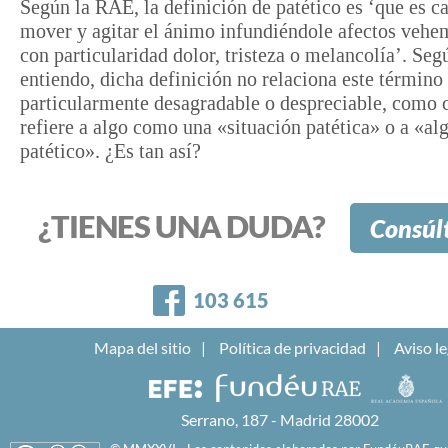
Según la RAE, la definición de patético es ‘que es c
mover y agitar el ánimo infundiéndole afectos vehe
con particularidad dolor, tristeza o melancolía’. Seg
entiendo, dicha definición no relaciona este término
particularmente desagradable o despreciable, como 
refiere a algo como una «situación patética» o a «al
patético». ¿Es tan así?
¿TIENES UNA DUDA?
Consúl
Facebook
103 615
Mapa del sitio
Política de privacidad
Aviso le
Serrano, 187 - Madrid 28002