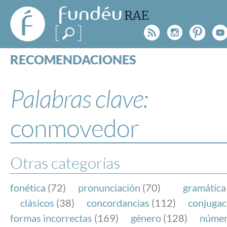
FundéuRAE
- Fundación
Rss
Instagr
Pinte
Y
del Español
Urgente
RECOMENDACIONES
Real Acad
CONSULTAS
CATEGORÍAS
Palabras clave:
ESPECIALES
BLOG
conmovedor
NOTICIAS
SOBRE LA FUNDÉURAE
Otras categorías
FundéuRAE es una fundación patrocinada por la 
y la Real Academia Española, cuyo objetivo es co
fonética
(72)
pronunciación
(70)
gramática
el buen uso del español en los medios de comuni
clásicos
(38)
concordancias
(112)
conjugac
Internet.
formas incorrectas
(169)
género
(128)
núme