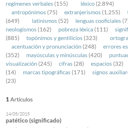
regímenes verbales
(155)
léxico
(2.894)
antropónimos
(75)
extranjerismos
(1.255)
(649)
latinismos
(52)
lenguas cooficiales
(7
neologismos
(162)
pobreza léxica
(111)
signi
(885)
topónimos y gentilicios
(323)
ortogra
acentuación y pronunciación
(248)
errores es
(352)
mayúsculas y minúsculas
(420)
puntua
visualización
(245)
cifras
(28)
espacios
(32)
(14)
marcas tipográficas
(171)
signos auxilia
(23)
1
Artículos
14/05/2015
patético (significado)