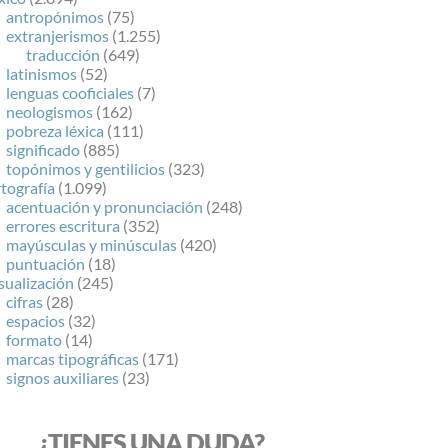
antropónimos
(75)
extranjerismos
(1.255)
traducción
(649)
latinismos
(52)
lenguas cooficiales
(7)
neologismos
(162)
pobreza léxica
(111)
significado
(885)
topónimos y gentilicios
(323)
tografía
(1.099)
acentuación y pronunciación
(248)
errores escritura
(352)
mayúsculas y minúsculas
(420)
puntuación
(18)
sualización
(245)
cifras
(28)
espacios
(32)
formato
(14)
marcas tipográficas
(171)
signos auxiliares
(23)
¿TIENES UNA DUDA?