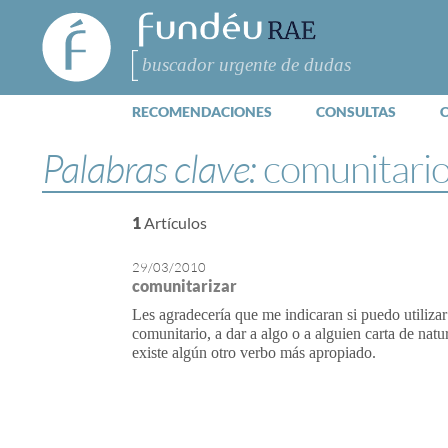
FundéuRAE
- Fundación
del Español
Buscar
Urgente
RECOMENDACIONES
CONSULTAS
Palabras clave:
comunitari
1
Artículos
29/03/2010
comunitarizar
Les agradecería que me indicaran si puedo utili
comunitario, a dar a algo o a alguien carta de na
existe algún otro verbo más apropiado.