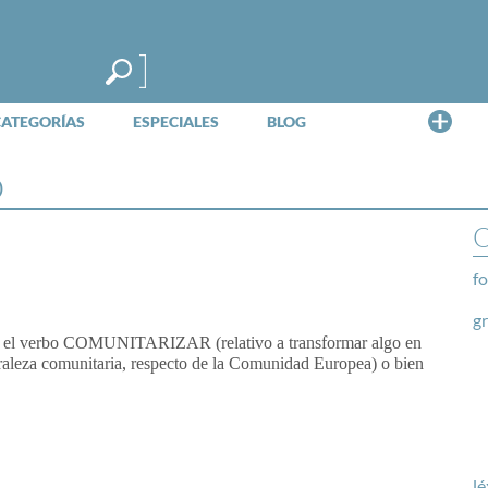
Me
CATEGORÍAS
ESPECIALES
BLOG
o
O
fo
g
zar el verbo COMUNITARIZAR (relativo a transformar algo en
turaleza comunitaria, respecto de la Comunidad Europea) o bien
lé