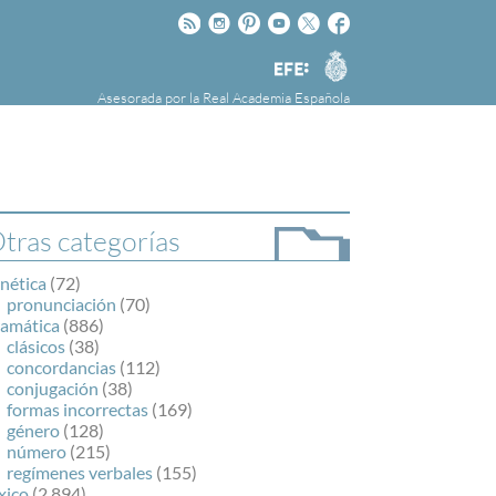
Rss
Instagram
Pinteres
Youtube
Twitter
Facebook
RAE
Agencia
EFE
Asesorada por la
Real Academia Española
nú
NOTICIAS
SOBRE LA FUNDÉURAE
FundéuRAE es una fundación patrocinada por
la Agencia Efe y la Real Academia Española,
cuyo objetivo es colaborar con el buen uso del
tras categorías
español en los medios de comunicación y en
Internet.
nética
(72)
pronunciación
(70)
ramática
(886)
clásicos
(38)
concordancias
(112)
conjugación
(38)
formas incorrectas
(169)
género
(128)
número
(215)
regímenes verbales
(155)
xico
(2.894)