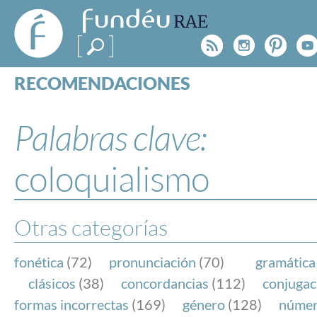
FundéuRAE
- Fundación
Rss
Instagr
Pinte
Y
del Español
Urgente
RECOMENDACIONES
Real Acad
CONSULTAS
CATEGORÍAS
Palabras clave:
ESPECIALES
BLOG
coloquialismo
NOTICIAS
SOBRE LA FUNDÉURAE
Otras categorías
FundéuRAE es una fundación patrocinada por la 
y la Real Academia Española, cuyo objetivo es co
fonética
(72)
pronunciación
(70)
gramática
el buen uso del español en los medios de comuni
clásicos
(38)
concordancias
(112)
conjugac
Internet.
formas incorrectas
(169)
género
(128)
núme