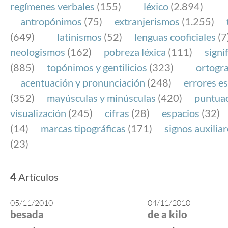
regímenes verbales
(155)
léxico
(2.894)
antropónimos
(75)
extranjerismos
(1.255)
(649)
latinismos
(52)
lenguas cooficiales
(7
neologismos
(162)
pobreza léxica
(111)
signi
(885)
topónimos y gentilicios
(323)
ortogra
acentuación y pronunciación
(248)
errores es
(352)
mayúsculas y minúsculas
(420)
puntua
visualización
(245)
cifras
(28)
espacios
(32)
(14)
marcas tipográficas
(171)
signos auxilia
(23)
4
Artículos
05/11/2010
04/11/2010
besada
de a kilo