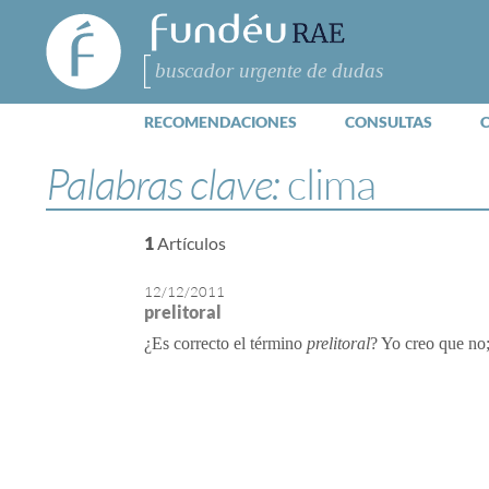
FundéuRAE
- Fundación
del Español
Buscar
Urgente
RECOMENDACIONES
CONSULTAS
Palabras clave:
clima
1
Artículos
12/12/2011
prelitoral
¿Es correcto el término
prelitoral
? Yo creo que no;