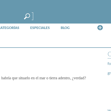
Me
CATEGORÍAS
ESPECIALES
BLOG
O
fo
g
 habría que situarlo en el mar o tierra adentro, ¿verdad?
lé