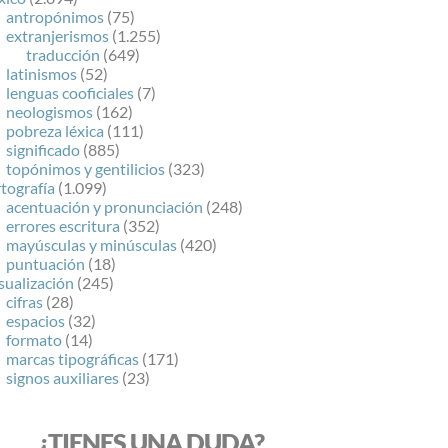
antropónimos
(75)
extranjerismos
(1.255)
traducción
(649)
latinismos
(52)
lenguas cooficiales
(7)
neologismos
(162)
pobreza léxica
(111)
significado
(885)
topónimos y gentilicios
(323)
tografía
(1.099)
acentuación y pronunciación
(248)
errores escritura
(352)
mayúsculas y minúsculas
(420)
puntuación
(18)
sualización
(245)
cifras
(28)
espacios
(32)
formato
(14)
marcas tipográficas
(171)
signos auxiliares
(23)
¿TIENES UNA DUDA?