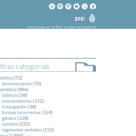
Rss
Instagram
Pinteres
Youtube
Twitter
Facebook
RAE
Agencia
EFE
Asesorada por la
Real Academia Española
nú
NOTICIAS
SOBRE LA FUNDÉURAE
FundéuRAE es una fundación patrocinada por
la Agencia Efe y la Real Academia Española,
cuyo objetivo es colaborar con el buen uso del
tras categorías
español en los medios de comunicación y en
Internet.
nética
(72)
pronunciación
(70)
ramática
(886)
clásicos
(38)
concordancias
(112)
conjugación
(38)
formas incorrectas
(169)
género
(128)
número
(215)
regímenes verbales
(155)
xico
(2.894)