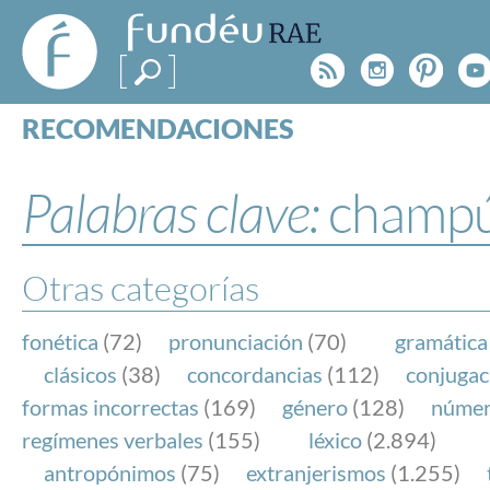
FundéuRAE
- Fundación
Rss
Instagr
Pinte
Y
del Español
Urgente
RECOMENDACIONES
Real Acad
CONSULTAS
CATEGORÍAS
Palabras clave:
champ
ESPECIALES
BLOG
NOTICIAS
Otras categorías
SOBRE LA FUNDÉURAE
fonética
(72)
pronunciación
(70)
gramática
FundéuRAE es una fundación patrocinada por la 
clásicos
(38)
concordancias
(112)
conjugac
y la Real Academia Española, cuyo objetivo es co
formas incorrectas
(169)
género
(128)
núme
el buen uso del español en los medios de comuni
regímenes verbales
(155)
léxico
(2.894)
Internet.
antropónimos
(75)
extranjerismos
(1.255)