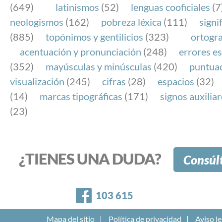
(649)
latinismos
(52)
lenguas cooficiales
(7
neologismos
(162)
pobreza léxica
(111)
signi
(885)
topónimos y gentilicios
(323)
ortogra
acentuación y pronunciación
(248)
errores es
(352)
mayúsculas y minúsculas
(420)
puntua
visualización
(245)
cifras
(28)
espacios
(32)
(14)
marcas tipográficas
(171)
signos auxilia
(23)
¿TIENES UNA DUDA?
Consúl
Facebook
103 615
Mapa del sitio
Política de privacidad
Aviso le