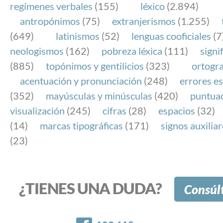
regímenes verbales
(155)
léxico
(2.894)
antropónimos
(75)
extranjerismos
(1.255)
(649)
latinismos
(52)
lenguas cooficiales
(7
neologismos
(162)
pobreza léxica
(111)
signi
(885)
topónimos y gentilicios
(323)
ortogra
acentuación y pronunciación
(248)
errores es
(352)
mayúsculas y minúsculas
(420)
puntua
visualización
(245)
cifras
(28)
espacios
(32)
(14)
marcas tipográficas
(171)
signos auxilia
(23)
¿TIENES UNA DUDA?
Consúl