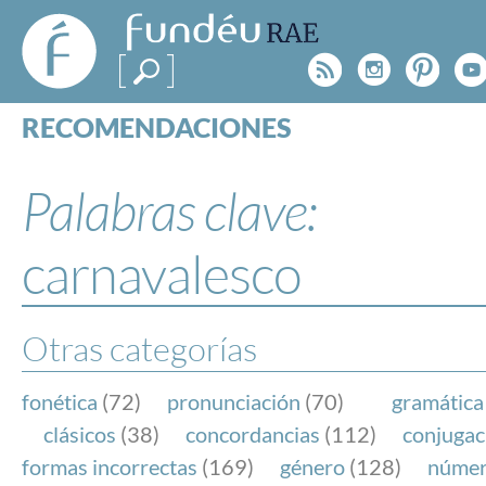
FundéuRAE
- Fundación
Rss
Instagr
Pinte
Y
del Español
Urgente
RECOMENDACIONES
Real Acad
CONSULTAS
CATEGORÍAS
Palabras clave:
ESPECIALES
BLOG
carnavalesco
NOTICIAS
SOBRE LA FUNDÉURAE
Otras categorías
FundéuRAE es una fundación patrocinada por la 
y la Real Academia Española, cuyo objetivo es co
fonética
(72)
pronunciación
(70)
gramática
el buen uso del español en los medios de comuni
clásicos
(38)
concordancias
(112)
conjugac
Internet.
formas incorrectas
(169)
género
(128)
núme