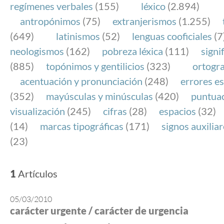
regímenes verbales
(155)
léxico
(2.894)
antropónimos
(75)
extranjerismos
(1.255)
(649)
latinismos
(52)
lenguas cooficiales
(7
neologismos
(162)
pobreza léxica
(111)
signi
(885)
topónimos y gentilicios
(323)
ortogra
acentuación y pronunciación
(248)
errores es
(352)
mayúsculas y minúsculas
(420)
puntua
visualización
(245)
cifras
(28)
espacios
(32)
(14)
marcas tipográficas
(171)
signos auxilia
(23)
1
Artículos
05/03/2010
carácter urgente / carácter de urgencia