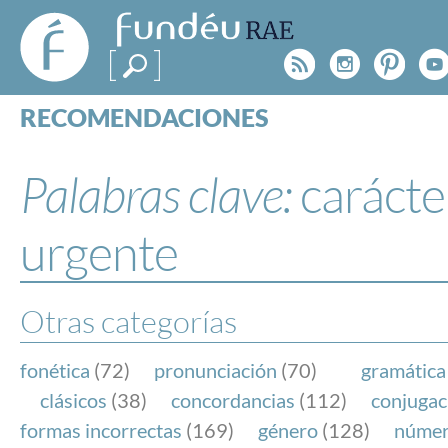
FundéuRAE
- Fundación
Rss
Instagr
Pinte
Y
del Español
Urgente
RECOMENDACIONES
Real Acad
CONSULTAS
CATEGORÍAS
Palabras clave:
carácte
ESPECIALES
BLOG
urgente
NOTICIAS
SOBRE LA FUNDÉURAE
Otras categorías
FundéuRAE es una fundación patrocinada por la 
y la Real Academia Española, cuyo objetivo es co
fonética
(72)
pronunciación
(70)
gramática
el buen uso del español en los medios de comuni
clásicos
(38)
concordancias
(112)
conjugac
Internet.
formas incorrectas
(169)
género
(128)
núme