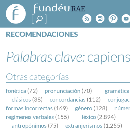
FundéuRAE
- Fundación
Rss
Instagr
Pinte
Y
del Español
Urgente
RECOMENDACIONES
Real Acad
CONSULTAS
CATEGORÍAS
Palabras clave:
capien
ESPECIALES
BLOG
NOTICIAS
Otras categorías
SOBRE LA FUNDÉURAE
fonética
(72)
pronunciación
(70)
gramática
FundéuRAE es una fundación patrocinada por la 
clásicos
(38)
concordancias
(112)
conjugac
y la Real Academia Española, cuyo objetivo es co
formas incorrectas
(169)
género
(128)
núme
el buen uso del español en los medios de comuni
regímenes verbales
(155)
léxico
(2.894)
Internet.
antropónimos
(75)
extranjerismos
(1.255)