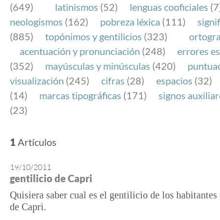
(649)
latinismos
(52)
lenguas cooficiales
(7
neologismos
(162)
pobreza léxica
(111)
signi
(885)
topónimos y gentilicios
(323)
ortogra
acentuación y pronunciación
(248)
errores es
(352)
mayúsculas y minúsculas
(420)
puntua
visualización
(245)
cifras
(28)
espacios
(32)
(14)
marcas tipográficas
(171)
signos auxilia
(23)
1
Artículos
19/10/2011
gentilicio de Capri
Quisiera saber cual es el gentilicio de los habitantes 
de Capri.