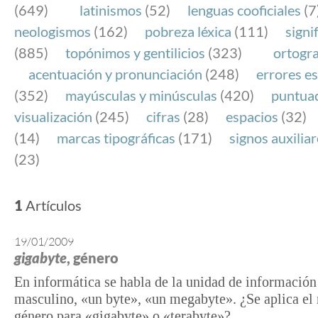
(649)
latinismos
(52)
lenguas cooficiales
(7
neologismos
(162)
pobreza léxica
(111)
signi
(885)
topónimos y gentilicios
(323)
ortogra
acentuación y pronunciación
(248)
errores es
(352)
mayúsculas y minúsculas
(420)
puntua
visualización
(245)
cifras
(28)
espacios
(32)
(14)
marcas tipográficas
(171)
signos auxilia
(23)
1
Artículos
19/01/2009
gigabyte
, género
En informática se habla de la unidad de información
masculino, «un byte», «un megabyte». ¿Se aplica e
género para «gigabyte» o «terabyte»?