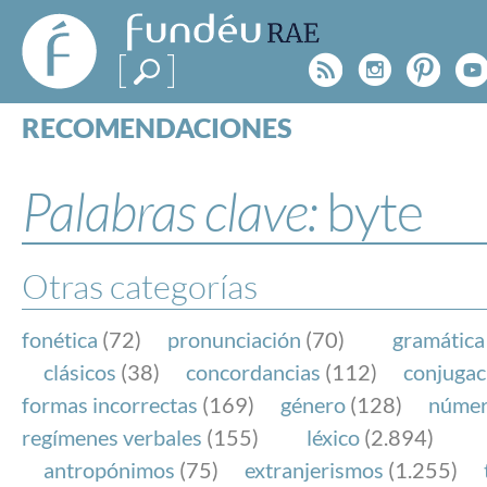
FundéuRAE
- Fundación
Rss
Instagr
Pinte
Y
del Español
Urgente
RECOMENDACIONES
Real Acad
CONSULTAS
CATEGORÍAS
Palabras clave:
byte
ESPECIALES
BLOG
NOTICIAS
Otras categorías
SOBRE LA FUNDÉURAE
fonética
(72)
pronunciación
(70)
gramática
FundéuRAE es una fundación patrocinada por la 
clásicos
(38)
concordancias
(112)
conjugac
y la Real Academia Española, cuyo objetivo es co
formas incorrectas
(169)
género
(128)
núme
el buen uso del español en los medios de comuni
regímenes verbales
(155)
léxico
(2.894)
Internet.
antropónimos
(75)
extranjerismos
(1.255)