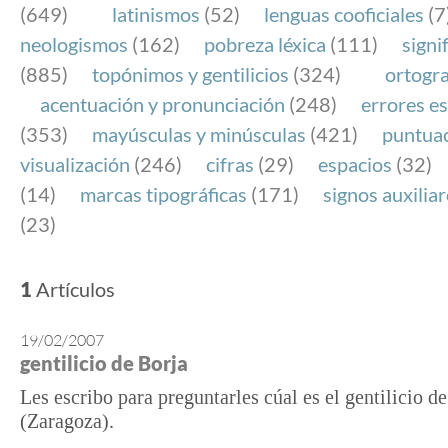
(649)
latinismos
(52)
lenguas cooficiales
(7
neologismos
(162)
pobreza léxica
(111)
signi
(885)
topónimos y gentilicios
(324)
ortogra
acentuación y pronunciación
(248)
errores es
(353)
mayúsculas y minúsculas
(421)
puntua
visualización
(246)
cifras
(29)
espacios
(32)
(14)
marcas tipográficas
(171)
signos auxilia
(23)
1
Artículos
19/02/2007
gentilicio de Borja
Les escribo para preguntarles cúal es el gentilicio d
(Zaragoza).