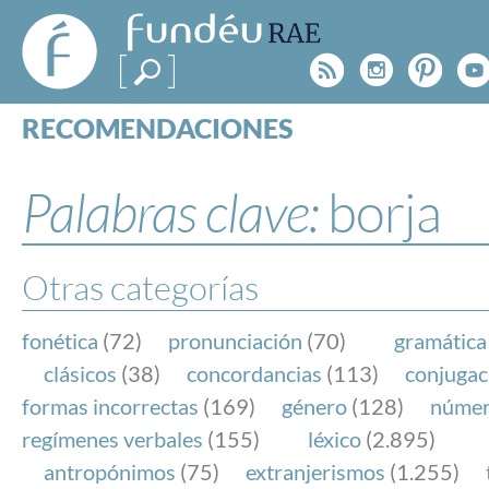
FundéuRAE
- Fundación
Rss
Instagr
Pinte
Y
del Español
Urgente
RECOMENDACIONES
Real Acad
CONSULTAS
CATEGORÍAS
Palabras clave:
borja
ESPECIALES
BLOG
NOTICIAS
Otras categorías
SOBRE LA FUNDÉURAE
fonética
(72)
pronunciación
(70)
gramática
FundéuRAE es una fundación patrocinada por la 
clásicos
(38)
concordancias
(113)
conjugac
y la Real Academia Española, cuyo objetivo es co
formas incorrectas
(169)
género
(128)
núme
el buen uso del español en los medios de comuni
regímenes verbales
(155)
léxico
(2.895)
Internet.
antropónimos
(75)
extranjerismos
(1.255)