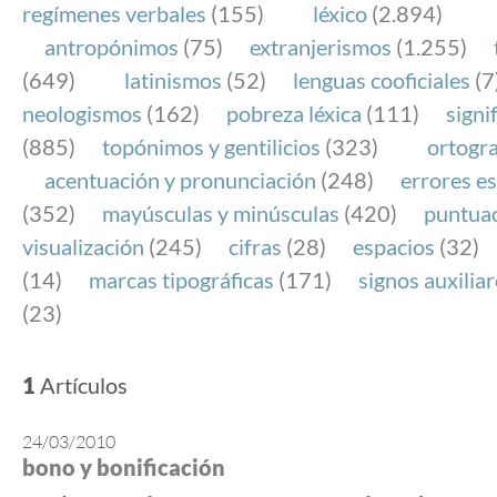
regímenes verbales
(155)
léxico
(2.894)
antropónimos
(75)
extranjerismos
(1.255)
(649)
latinismos
(52)
lenguas cooficiales
(7
neologismos
(162)
pobreza léxica
(111)
signi
(885)
topónimos y gentilicios
(323)
ortogra
acentuación y pronunciación
(248)
errores es
(352)
mayúsculas y minúsculas
(420)
puntua
visualización
(245)
cifras
(28)
espacios
(32)
(14)
marcas tipográficas
(171)
signos auxilia
(23)
1
Artículos
24/03/2010
bono y bonificación