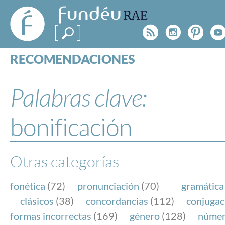
FundéuRAE
- Fundación
Rss
Instagr
Pinte
Y
del Español
Urgente
RECOMENDACIONES
Real Acad
CONSULTAS
CATEGORÍAS
Palabras clave:
ESPECIALES
BLOG
bonificación
NOTICIAS
SOBRE LA FUNDÉURAE
Otras categorías
FundéuRAE es una fundación patrocinada por la 
y la Real Academia Española, cuyo objetivo es co
fonética
(72)
pronunciación
(70)
gramática
el buen uso del español en los medios de comuni
clásicos
(38)
concordancias
(112)
conjugac
Internet.
formas incorrectas
(169)
género
(128)
núme