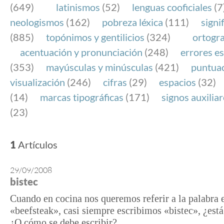
(649)
latinismos
(52)
lenguas cooficiales
(7
neologismos
(162)
pobreza léxica
(111)
signi
(885)
topónimos y gentilicios
(324)
ortogra
acentuación y pronunciación
(248)
errores es
(353)
mayúsculas y minúsculas
(421)
puntua
visualización
(246)
cifras
(29)
espacios
(32)
(14)
marcas tipográficas
(171)
signos auxilia
(23)
1
Artículos
29/09/2008
bistec
Cuando en cocina nos queremos referir a la palabra 
«beefsteak», casi siempre escribimos «bistec», ¿está
¿O cómo se debe escribir?