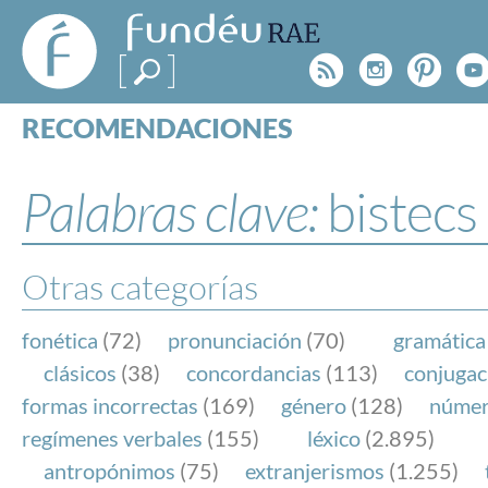
FundéuRAE
- Fundación
Rss
Instagr
Pinte
Y
del Español
Urgente
RECOMENDACIONES
Real Acad
CONSULTAS
CATEGORÍAS
Palabras clave:
bistecs
ESPECIALES
BLOG
NOTICIAS
Otras categorías
SOBRE LA FUNDÉURAE
fonética
(72)
pronunciación
(70)
gramática
FundéuRAE es una fundación patrocinada por la 
clásicos
(38)
concordancias
(113)
conjugac
y la Real Academia Española, cuyo objetivo es co
formas incorrectas
(169)
género
(128)
núme
el buen uso del español en los medios de comuni
regímenes verbales
(155)
léxico
(2.895)
Internet.
antropónimos
(75)
extranjerismos
(1.255)