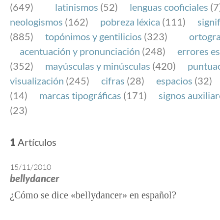
(649)
latinismos
(52)
lenguas cooficiales
(7
neologismos
(162)
pobreza léxica
(111)
signi
(885)
topónimos y gentilicios
(323)
ortogra
acentuación y pronunciación
(248)
errores es
(352)
mayúsculas y minúsculas
(420)
puntua
visualización
(245)
cifras
(28)
espacios
(32)
(14)
marcas tipográficas
(171)
signos auxilia
(23)
1
Artículos
15/11/2010
bellydancer
¿Cómo se dice «bellydancer» en español?