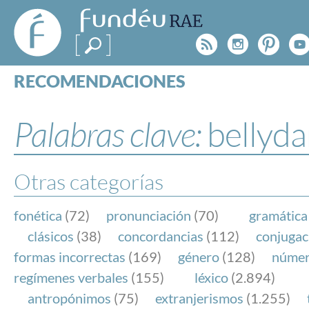
FundéuRAE
- Fundación
Rss
Instagr
Pinte
Y
del Español
Urgente
RECOMENDACIONES
Real Acad
CONSULTAS
CATEGORÍAS
Palabras clave:
bellyd
ESPECIALES
BLOG
NOTICIAS
Otras categorías
SOBRE LA FUNDÉURAE
fonética
(72)
pronunciación
(70)
gramática
FundéuRAE es una fundación patrocinada por la 
clásicos
(38)
concordancias
(112)
conjugac
y la Real Academia Española, cuyo objetivo es co
formas incorrectas
(169)
género
(128)
núme
el buen uso del español en los medios de comuni
regímenes verbales
(155)
léxico
(2.894)
Internet.
antropónimos
(75)
extranjerismos
(1.255)