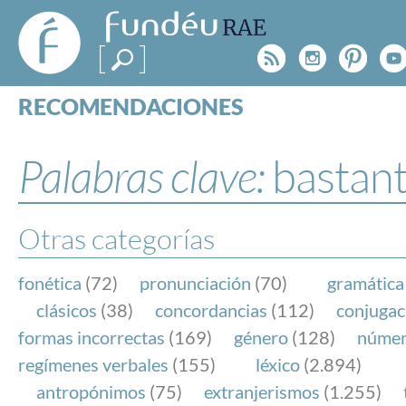
FundéuRAE
- Fundación
Rss
Instagr
Pinte
Y
del Español
Urgente
RECOMENDACIONES
Real Acad
CONSULTAS
CATEGORÍAS
Palabras clave:
bastan
ESPECIALES
BLOG
NOTICIAS
Otras categorías
SOBRE LA FUNDÉURAE
fonética
(72)
pronunciación
(70)
gramática
FundéuRAE es una fundación patrocinada por la 
clásicos
(38)
concordancias
(112)
conjugac
y la Real Academia Española, cuyo objetivo es co
formas incorrectas
(169)
género
(128)
núme
el buen uso del español en los medios de comuni
regímenes verbales
(155)
léxico
(2.894)
Internet.
antropónimos
(75)
extranjerismos
(1.255)