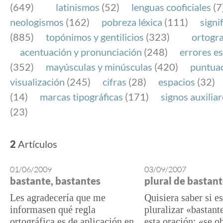
(649)
latinismos
(52)
lenguas cooficiales
(7
neologismos
(162)
pobreza léxica
(111)
signi
(885)
topónimos y gentilicios
(323)
ortogra
acentuación y pronunciación
(248)
errores es
(352)
mayúsculas y minúsculas
(420)
puntua
visualización
(245)
cifras
(28)
espacios
(32)
(14)
marcas tipográficas
(171)
signos auxilia
(23)
2
Artículos
01/06/2009
03/09/2007
bastante, bastantes
plural de bastan
Les agradecería que me
Quisiera saber si e
informasen qué regla
pluralizar «bastan
ortográfica es de aplicación en
esta oración: «se o