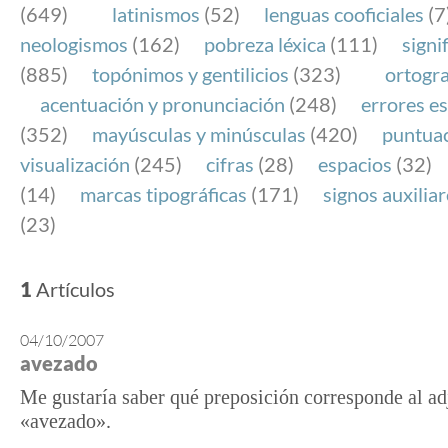
(649)
latinismos
(52)
lenguas cooficiales
(7
neologismos
(162)
pobreza léxica
(111)
signi
(885)
topónimos y gentilicios
(323)
ortogra
acentuación y pronunciación
(248)
errores es
(352)
mayúsculas y minúsculas
(420)
puntua
visualización
(245)
cifras
(28)
espacios
(32)
(14)
marcas tipográficas
(171)
signos auxilia
(23)
1
Artículos
04/10/2007
avezado
Me gustaría saber qué preposición corresponde al ad
«avezado».