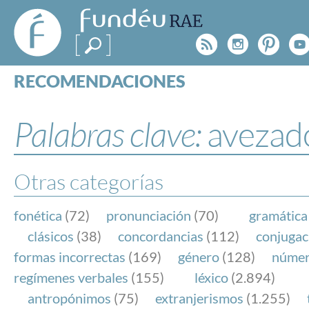
FundéuRAE
- Fundación
Rss
Instagr
Pinte
Y
del Español
Urgente
RECOMENDACIONES
Real Acad
CONSULTAS
CATEGORÍAS
Palabras clave:
avezad
ESPECIALES
BLOG
NOTICIAS
Otras categorías
SOBRE LA FUNDÉURAE
fonética
(72)
pronunciación
(70)
gramática
FundéuRAE es una fundación patrocinada por la 
clásicos
(38)
concordancias
(112)
conjugac
y la Real Academia Española, cuyo objetivo es co
formas incorrectas
(169)
género
(128)
núme
el buen uso del español en los medios de comuni
regímenes verbales
(155)
léxico
(2.894)
Internet.
antropónimos
(75)
extranjerismos
(1.255)