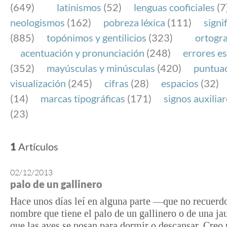
(649)
latinismos
(52)
lenguas cooficiales
(7
neologismos
(162)
pobreza léxica
(111)
signi
(885)
topónimos y gentilicios
(323)
ortogra
acentuación y pronunciación
(248)
errores es
(352)
mayúsculas y minúsculas
(420)
puntua
visualización
(245)
cifras
(28)
espacios
(32)
(14)
marcas tipográficas
(171)
signos auxilia
(23)
1
Artículos
02/12/2013
palo de un gallinero
Hace unos días leí en alguna parte —que no recuer
nombre que tiene el palo de un gallinero o de una jau
que las aves se posan para dormir o descansar. Creo 