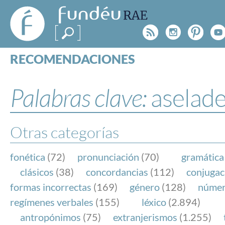
FundéuRAE
- Fundación
Rss
Instagr
Pinte
Y
del Español
Urgente
RECOMENDACIONES
Real Acad
CONSULTAS
CATEGORÍAS
Palabras clave:
aselad
ESPECIALES
BLOG
NOTICIAS
Otras categorías
SOBRE LA FUNDÉURAE
fonética
(72)
pronunciación
(70)
gramática
FundéuRAE es una fundación patrocinada por la 
clásicos
(38)
concordancias
(112)
conjugac
y la Real Academia Española, cuyo objetivo es co
formas incorrectas
(169)
género
(128)
núme
el buen uso del español en los medios de comuni
regímenes verbales
(155)
léxico
(2.894)
Internet.
antropónimos
(75)
extranjerismos
(1.255)