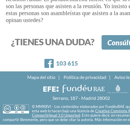
son las personas que asisten a la reunión. Yo insisto
estas personas son asambleístas que asisten a la as
opinan ustedes?
¿TIENES UNA DUDA?
Consúl
Facebook
103 615
Mapa del sitio
Política de privacidad
Aviso le
Serrano, 187 - Madrid 28002
© MMXXVI - Los contenidos elaborados por FundéuRAE que
esta web lo hacen bajo una licencia de
Creative Commons R
CompartirIgual 3.0 Unported
. Esto quiere decir, en resume
compartir libremente, pero que se debe citar la autoría. Más información en e