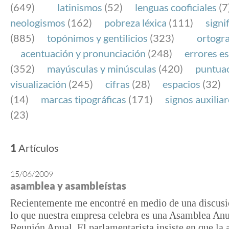
(649)
latinismos
(52)
lenguas cooficiales
(7
neologismos
(162)
pobreza léxica
(111)
signi
(885)
topónimos y gentilicios
(323)
ortogra
acentuación y pronunciación
(248)
errores es
(352)
mayúsculas y minúsculas
(420)
puntua
visualización
(245)
cifras
(28)
espacios
(32)
(14)
marcas tipográficas
(171)
signos auxilia
(23)
1
Artículos
15/06/2009
asamblea y asambleístas
Recientemente me encontré en medio de una discusi
lo que nuestra empresa celebra es una Asamblea Anu
Reunión Anual. El parlamentarista insiste en que la