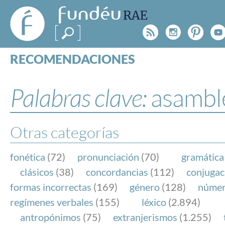
FundéuRAE
- Fundación
Rss
Instagr
Pinte
Y
del Español
Urgente
RECOMENDACIONES
Real Acad
CONSULTAS
CATEGORÍAS
Palabras clave:
asambl
ESPECIALES
BLOG
NOTICIAS
Otras categorías
SOBRE LA FUNDÉURAE
fonética
(72)
pronunciación
(70)
gramática
FundéuRAE es una fundación patrocinada por la 
clásicos
(38)
concordancias
(112)
conjugac
y la Real Academia Española, cuyo objetivo es co
formas incorrectas
(169)
género
(128)
núme
el buen uso del español en los medios de comuni
regímenes verbales
(155)
léxico
(2.894)
Internet.
antropónimos
(75)
extranjerismos
(1.255)