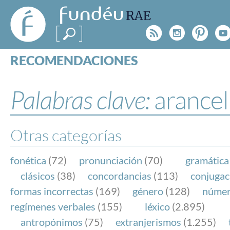
FundéuRAE
- Fundación
Rss
Instagr
Pinte
Y
del Español
Urgente
RECOMENDACIONES
Real Acad
CONSULTAS
CATEGORÍAS
Palabras clave:
arancel
ESPECIALES
BLOG
NOTICIAS
Otras categorías
SOBRE LA FUNDÉURAE
fonética
(72)
pronunciación
(70)
gramática
FundéuRAE es una fundación patrocinada por la 
clásicos
(38)
concordancias
(113)
conjugac
y la Real Academia Española, cuyo objetivo es co
formas incorrectas
(169)
género
(128)
núme
el buen uso del español en los medios de comuni
regímenes verbales
(155)
léxico
(2.895)
Internet.
antropónimos
(75)
extranjerismos
(1.255)