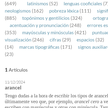
(649)
latinismos
(52)
lenguas cooficiales
(7
neologismos
(162)
pobreza léxica
(111)
signi
(885)
topónimos y gentilicios
(324)
ortogra
acentuación y pronunciación
(248)
errores es
(353)
mayúsculas y minúsculas
(421)
puntua
visualización
(246)
cifras
(29)
espacios
(32)
(14)
marcas tipográficas
(171)
signos auxilia
(23)
1
Artículos
11/12/2024
arancel
Tengo dudas a la hora de escribir los tipos de arance
últimamente veo que, por ejemplo,
arancel cero
a ve
escriben con mayúsculas y otras con minúscula. Ta