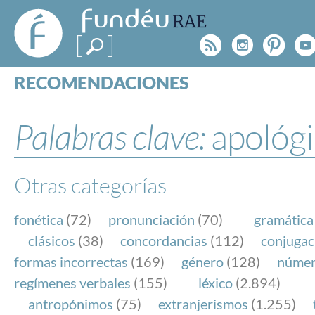
FundéuRAE
- Fundación
Rss
Instagr
Pinte
Y
del Español
Urgente
RECOMENDACIONES
Real Acad
CONSULTAS
CATEGORÍAS
Palabras clave:
apológ
ESPECIALES
BLOG
NOTICIAS
Otras categorías
SOBRE LA FUNDÉURAE
fonética
(72)
pronunciación
(70)
gramática
FundéuRAE es una fundación patrocinada por la 
clásicos
(38)
concordancias
(112)
conjugac
y la Real Academia Española, cuyo objetivo es co
formas incorrectas
(169)
género
(128)
núme
el buen uso del español en los medios de comuni
regímenes verbales
(155)
léxico
(2.894)
Internet.
antropónimos
(75)
extranjerismos
(1.255)