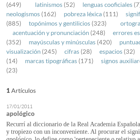
(649)
latinismos
(52)
lenguas cooficiales
(7
neologismos
(162)
pobreza léxica
(111)
signi
(885)
topónimos y gentilicios
(323)
ortogra
acentuación y pronunciación
(248)
errores es
(352)
mayúsculas y minúsculas
(420)
puntua
visualización
(245)
cifras
(28)
espacios
(32)
(14)
marcas tipográficas
(171)
signos auxilia
(23)
1
Artículos
17/01/2011
apológico
Recurrí al diccionario de la Real Academia Española
y tropiezo con un inconveniente. Al procurar el sign
apológico
, lo define como 'perteneciente o relativo a