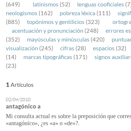
(649)
latinismos
(52)
lenguas cooficiales
(7
neologismos
(162)
pobreza léxica
(111)
signi
(885)
topónimos y gentilicios
(323)
ortogra
acentuación y pronunciación
(248)
errores es
(352)
mayúsculas y minúsculas
(420)
puntua
visualización
(245)
cifras
(28)
espacios
(32)
(14)
marcas tipográficas
(171)
signos auxilia
(23)
1
Artículos
02/09/2010
antagónico a
Mi consulta actual es sobre la preposición que corr
«antagónico», ¿es «a» o «de»?.