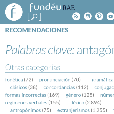
FundéuRAE
- Fundación
Rss
Instagr
Pinte
Y
del Español
Urgente
RECOMENDACIONES
Real Acad
CONSULTAS
CATEGORÍAS
Palabras clave:
antagó
ESPECIALES
BLOG
NOTICIAS
Otras categorías
SOBRE LA FUNDÉURAE
fonética
(72)
pronunciación
(70)
gramática
FundéuRAE es una fundación patrocinada por la 
clásicos
(38)
concordancias
(112)
conjugac
y la Real Academia Española, cuyo objetivo es co
formas incorrectas
(169)
género
(128)
núme
el buen uso del español en los medios de comuni
regímenes verbales
(155)
léxico
(2.894)
Internet.
antropónimos
(75)
extranjerismos
(1.255)