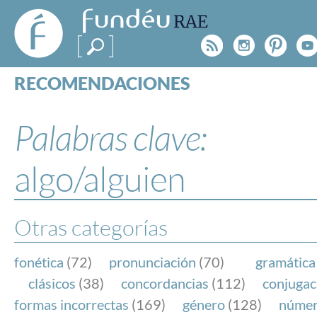
FundéuRAE
- Fundación
Rss
Instagr
Pinte
Y
del Español
Urgente
RECOMENDACIONES
Real Acad
CONSULTAS
CATEGORÍAS
Palabras clave:
ESPECIALES
BLOG
algo/alguien
NOTICIAS
SOBRE LA FUNDÉURAE
Otras categorías
FundéuRAE es una fundación patrocinada por la 
y la Real Academia Española, cuyo objetivo es co
fonética
(72)
pronunciación
(70)
gramática
el buen uso del español en los medios de comuni
clásicos
(38)
concordancias
(112)
conjugac
Internet.
formas incorrectas
(169)
género
(128)
núme