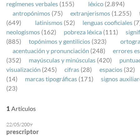
regímenes verbales
(155)
léxico
(2.894)
antropónimos
(75)
extranjerismos
(1.255)
(649)
latinismos
(52)
lenguas cooficiales
(7
neologismos
(162)
pobreza léxica
(111)
signi
(885)
topónimos y gentilicios
(323)
ortogra
acentuación y pronunciación
(248)
errores es
(352)
mayúsculas y minúsculas
(420)
puntua
visualización
(245)
cifras
(28)
espacios
(32)
(14)
marcas tipográficas
(171)
signos auxilia
(23)
1
Artículos
22/05/2009
prescriptor