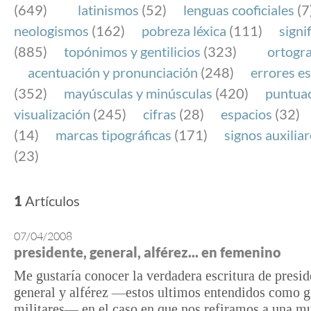
(649)
latinismos
(52)
lenguas cooficiales
(7
neologismos
(162)
pobreza léxica
(111)
signi
(885)
topónimos y gentilicios
(323)
ortogra
acentuación y pronunciación
(248)
errores es
(352)
mayúsculas y minúsculas
(420)
puntua
visualización
(245)
cifras
(28)
espacios
(32)
(14)
marcas tipográficas
(171)
signos auxilia
(23)
1
Artículos
07/04/2008
presidente, general, alférez... en femenino
Me gustaría conocer la verdadera escritura de presid
general y alférez —estos ultimos entendidos como 
militares— en el caso en que nos refiramos a una mu