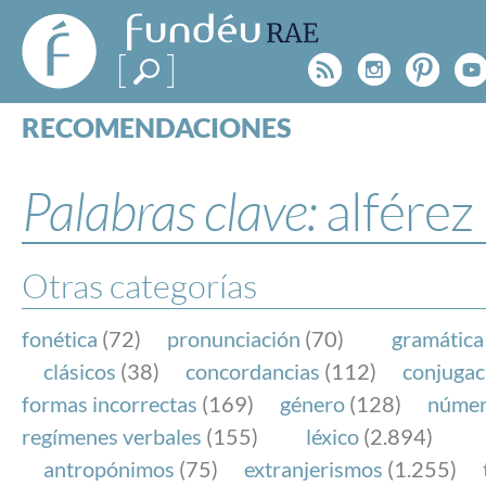
FundéuRAE
- Fundación
Rss
Instagr
Pinte
Y
del Español
Urgente
RECOMENDACIONES
Real Acad
CONSULTAS
CATEGORÍAS
Palabras clave:
alférez
ESPECIALES
BLOG
NOTICIAS
Otras categorías
SOBRE LA FUNDÉURAE
fonética
(72)
pronunciación
(70)
gramática
FundéuRAE es una fundación patrocinada por la 
clásicos
(38)
concordancias
(112)
conjugac
y la Real Academia Española, cuyo objetivo es co
formas incorrectas
(169)
género
(128)
núme
el buen uso del español en los medios de comuni
regímenes verbales
(155)
léxico
(2.894)
Internet.
antropónimos
(75)
extranjerismos
(1.255)