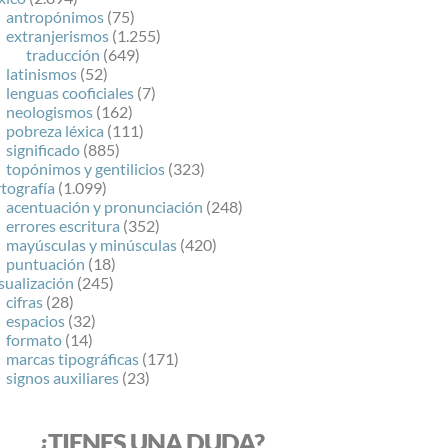
antropónimos
(75)
extranjerismos
(1.255)
traducción
(649)
latinismos
(52)
lenguas cooficiales
(7)
neologismos
(162)
pobreza léxica
(111)
significado
(885)
topónimos y gentilicios
(323)
tografía
(1.099)
acentuación y pronunciación
(248)
errores escritura
(352)
mayúsculas y minúsculas
(420)
puntuación
(18)
sualización
(245)
cifras
(28)
espacios
(32)
formato
(14)
marcas tipográficas
(171)
signos auxiliares
(23)
¿TIENES UNA DUDA?