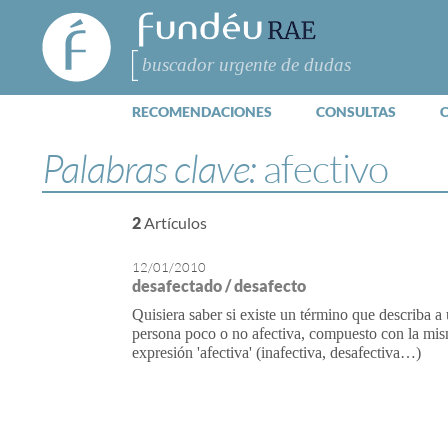
FundéuRAE
- Fundación
del Español
Buscar
Urgente
RECOMENDACIONES
CONSULTAS
Palabras clave:
afectivo
2
Artículos
12/01/2010
desafectado / desafecto
Quisiera saber si existe un término que describa a
persona poco o no afectiva, compuesto con la mi
expresión 'afectiva' (inafectiva, desafectiva…)