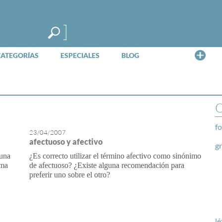
Me
CATEGORÍAS
ESPECIALES
BLOG
O
fo
23/04/2007
afectuoso y afectivo
g
 una
¿Es correcto utilizar el término afectivo como sinónimo
sma
de afectuoso? ¿Existe alguna recomendación para
preferir uno sobre el otro?
lé