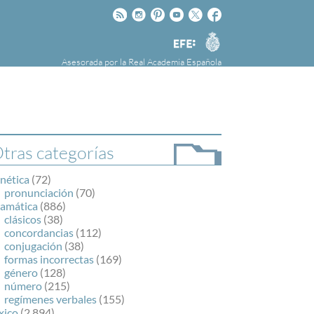
Rss
Instagram
Pinteres
Youtube
Twitter
Facebook
RAE
Agencia
EFE
Asesorada por la
Real Academia Española
nú
NOTICIAS
SOBRE LA FUNDÉURAE
FundéuRAE es una fundación patrocinada por
la Agencia Efe y la Real Academia Española,
cuyo objetivo es colaborar con el buen uso del
tras categorías
español en los medios de comunicación y en
Internet.
nética
(72)
pronunciación
(70)
ramática
(886)
clásicos
(38)
concordancias
(112)
conjugación
(38)
formas incorrectas
(169)
género
(128)
número
(215)
regímenes verbales
(155)
xico
(2.894)