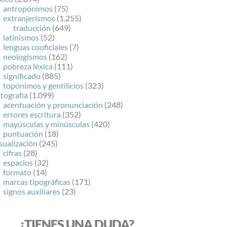
antropónimos
(75)
extranjerismos
(1.255)
traducción
(649)
latinismos
(52)
lenguas cooficiales
(7)
neologismos
(162)
pobreza léxica
(111)
significado
(885)
topónimos y gentilicios
(323)
tografía
(1.099)
acentuación y pronunciación
(248)
errores escritura
(352)
mayúsculas y minúsculas
(420)
puntuación
(18)
sualización
(245)
cifras
(28)
espacios
(32)
formato
(14)
marcas tipográficas
(171)
signos auxiliares
(23)
¿TIENES UNA DUDA?