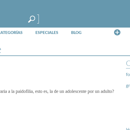
Me
CATEGORÍAS
ESPECIALES
BLOG
e
O
fo
g
aria a la paidofilia, esto es, la de un adolescente por un adulto?
lé