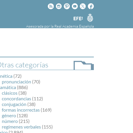
Rss
Instagram
Pinteres
Youtube
Twitter
Facebook
RAE
Agencia
EFE
Asesorada por la
Real Academia Española
nú
NOTICIAS
SOBRE LA FUNDÉURAE
FundéuRAE es una fundación patrocinada por
la Agencia Efe y la Real Academia Española,
cuyo objetivo es colaborar con el buen uso del
tras categorías
español en los medios de comunicación y en
Internet.
nética
(72)
pronunciación
(70)
ramática
(886)
clásicos
(38)
concordancias
(112)
conjugación
(38)
formas incorrectas
(169)
género
(128)
número
(215)
regímenes verbales
(155)
xico
(2.894)