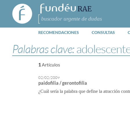
FundéuRAE
- Fundación
del Español
Buscar
Urgente
RECOMENDACIONES
CONSULTAS
Palabras clave:
adolescent
1
Artículos
02/02/2009
paidofilia / gerontofilia
¿Cuál sería la palabra que define la atracción contr